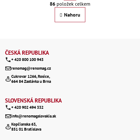
O
86
položek celkem
r
v
Nahoru
á
l
n
á
k
d
Z
o
a
á
ČESKÁ REPUBLIKA
v
c
+ 420 800 100 943
p
á
renomag@renomag.cz
í
a
n
Cukrovar 1266, Rosice,
p
664 84 Zastávka u Brna
í
t
r
í
v
SLOVENSKÁ REPUBLIKA
+ 420 902 494 332
k
info@renomagslovakia.sk
y
Kopčianska 63,
v
851 01 Bratislava