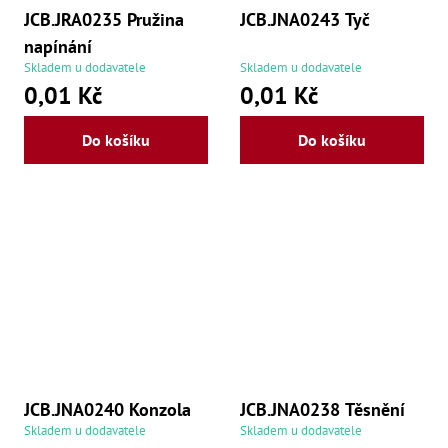
Zu
JCB.JRA0235 Pružina
JCB.JNA0243 Tyč
Zu
napínání
Zu
Skladem u dodavatele
Skladem u dodavatele
Zu
Zu
0,01 Kč
0,01 Kč
Zu
Zu
Do košíku
Do košíku
Zu
Zu
Zu
Zu
Zu
Zu
JCB.JNA0240 Konzola
JCB.JNA0238 Těsnění
Skladem u dodavatele
Skladem u dodavatele