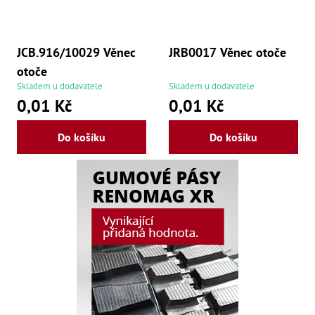
,
Dr
,
Dr
,
JCB.916/10029 Věnec
JRB0017 Věnec otoče
Dr
otoče
,
Dr
Skladem u dodavatele
Skladem u dodavatele
,
0,01 Kč
0,01 Kč
Dr
,
Dr
Do košíku
Do košíku
,
Dr
,
Dr
,
Dr
,
Dr
,
Dr
,
Dr
,
Dr
,
Kl