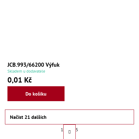
JCB.993/66200 Výfuk
Skladem u dodavatele
0,01 Kč
Do košíku
Načíst 21 dalších
S
1
5
t