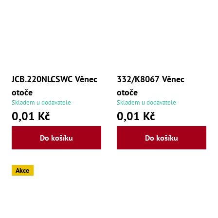
še
,
Šr
še
,
Šr
vn
,
Šr
JCB.220NLCSWC Věnec
332/K8067 Věnec
Ma
Ma
otoče
otoče
,
Skladem u dodavatele
Skladem u dodavatele
Ma
,
0,01 Kč
0,01 Kč
Ma
,
Ma
Do košíku
Do košíku
,
Ma
,
Ma
Akce
,
Ma
98
Po
Po