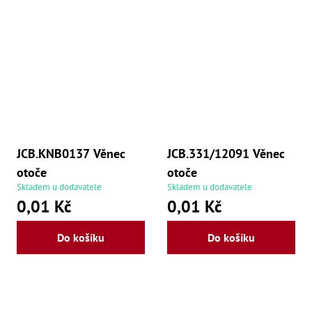
Oš
Kl
Spoj
Šr
Šr
,
Šr
,
Šr
93
,
JCB.KNB0137 Věnec
JCB.331/12091 Věnec
Šr
otoče
otoče
93
,
Skladem u dodavatele
Skladem u dodavatele
Šr
0,01 Kč
0,01 Kč
96
,
Šr
Do košíku
Do košíku
96
,
Šr
še
,
Šr