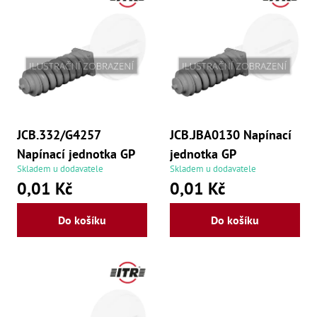
Dí
p
Dí
r
Dí
Dí
o
Dí
Dí
d
Dí
Dí
u
Dí
Dí
JCB.332/G4257
JCB.JBA0130 Napínací
k
Dí
Napínací jednotka GP
jednotka GP
Díly
t
Skladem u dodavatele
Skladem u dodavatele
0,01 Kč
0,01 Kč
ů
Př
Li
Dí
Do košíku
Do košíku
Dí
Háky
Há
Há
Koul