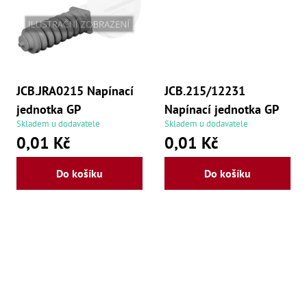
Mate
Bl
70
Mazi
Oškr
JCB.JRA0215 Napínací
JCB.215/12231
Pás
Příd
jednotka GP
Napínací jednotka GP
Skladem u dodavatele
Skladem u dodavatele
Lo
0,01 Kč
0,01 Kč
Lo
Lo
Do košíku
Do košíku
Ry
Příd
Fr
Lž
Dr
De
Nů
,
Nů