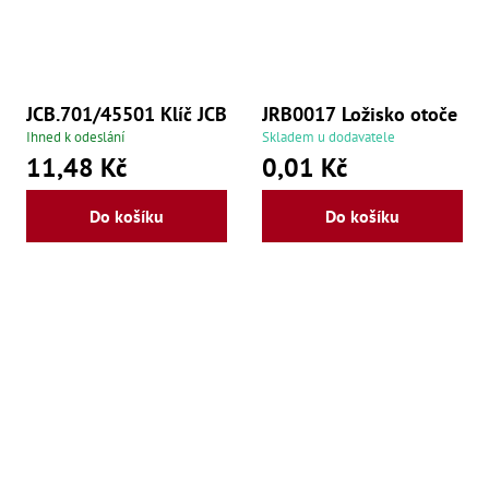
,
Po
,
Po
Zuby
JCB.701/45501 Klíč JCB
JRB0017 Ložisko otoče
Zu
Ihned k odeslání
Skladem u dodavatele
Zu
11,48 Kč
0,01 Kč
Zu
Zu
Zu
Do košíku
Do košíku
Zu
Zu
Zu
Zu
Zu
Zu
Zu
Zu
Zu
Zu
Zu
Zu
Zu