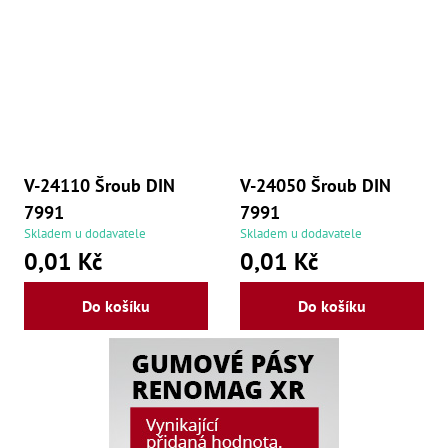
,
Dr
,
Dr
,
Dr
,
Dr
,
Dr
,
Dr
V-24110 Šroub DIN
V-24050 Šroub DIN
,
7991
7991
Dr
,
Skladem u dodavatele
Skladem u dodavatele
Dr
0,01 Kč
0,01 Kč
,
Dr
,
Do košíku
Do košíku
Dr
,
Dr
,
Dr
,
Dr
,
Kl