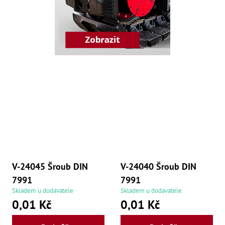
Oš
Kl
Spoj
Šr
Šr
,
Šr
,
Šr
93
,
Šr
93
,
Šr
96
,
V-24045 Šroub DIN
V-24040 Šroub DIN
Šr
96
7991
7991
,
Skladem u dodavatele
Skladem u dodavatele
Šr
0,01 Kč
0,01 Kč
še
,
Šr