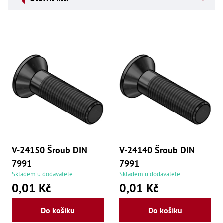
ý
Dí
p
Dí
Dí
i
Dí
Dí
s
Dí
p
Dí
Dí
r
Dí
Dí
o
Dí
Díly
d
u
Př
Li
V-24150 Šroub DIN
V-24140 Šroub DIN
k
Dí
7991
7991
Dí
t
Háky
Skladem u dodavatele
Skladem u dodavatele
0,01 Kč
0,01 Kč
ů
Há
Há
Do košíku
Do košíku
Koul