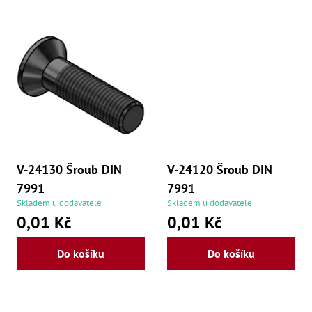
Mate
Bl
70
Mazi
Oškr
Pás
Příd
Lo
Lo
Lo
V-24130 Šroub DIN
V-24120 Šroub DIN
Ry
7991
7991
Příd
Skladem u dodavatele
Skladem u dodavatele
0,01 Kč
0,01 Kč
Fr
Lž
Dr
Do košíku
Do košíku
De
Nů
,
Nů