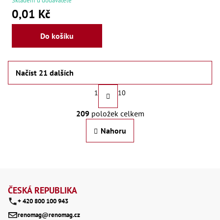
Skladem u dodavatele
0,01 Kč
Do košíku
Načíst 21 dalších
S
1
10
t
O
209
položek celkem
r
v
Nahoru
á
l
n
á
k
d
Z
o
a
á
ČESKÁ REPUBLIKA
v
c
+ 420 800 100 943
p
á
renomag@renomag.cz
í