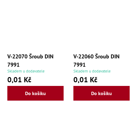
Zu
Zu
Zu
Zu
Zu
Zu
Zu
Zu
Zu
V-22070 Šroub DIN
V-22060 Šroub DIN
Zu
Zu
7991
7991
Zu
Skladem u dodavatele
Skladem u dodavatele
Zu
0,01 Kč
0,01 Kč
Do košíku
Do košíku