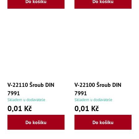
Do košíku
Do košíku
še
,
Šr
še
,
Šr
vn
,
Šr
Ma
Ma
,
Ma
,
Ma
,
V-22110 Šroub DIN
V-22100 Šroub DIN
Ma
,
7991
7991
Ma
Skladem u dodavatele
Skladem u dodavatele
,
0,01 Kč
0,01 Kč
Ma
,
Ma
Do košíku
Do košíku
98
Po
Po