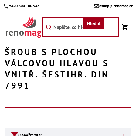
Přejít
+420 800 100 943
eshop@renomag.cz
na
obsah
Hledat
ŠROUB S PLOCHOU
Akce
VÁLCOVOU HLAVOU S
Výpr
Břit
VNITŘ. ŠESTIHR. DIN
Bř
7991
Kr
Bř
Díly
Dí
Dí
V
Dí
Dí
Otevřít filtr
Dí