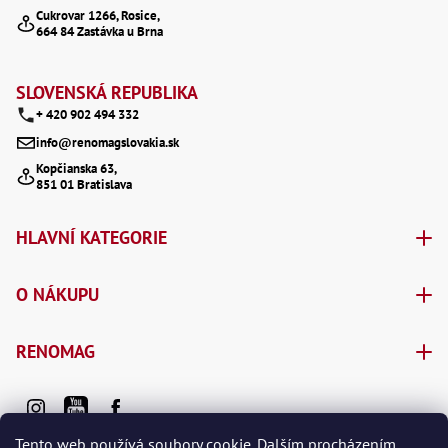
a
n
Cukrovar 1266, Rosice,
p
664 84 Zastávka u Brna
í
t
r
í
v
SLOVENSKÁ REPUBLIKA
+ 420 902 494 332
k
info@renomagslovakia.sk
y
Kopčianska 63,
v
851 01 Bratislava
ý
HLAVNÍ KATEGORIE
p
i
O NÁKUPU
s
u
RENOMAG
Tento web používá soubory cookie. Dalším procházením