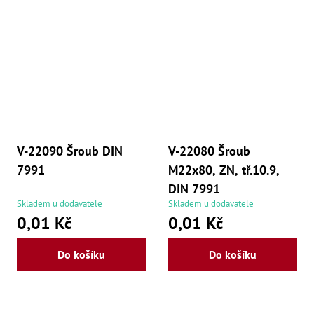
,
Po
,
Po
Zuby
Zu
Zu
Zu
Zu
Zu
V-22090 Šroub DIN
V-22080 Šroub
Zu
Zu
7991
M22x80, ZN, tř.10.9,
Zu
DIN 7991
Zu
Zu
Skladem u dodavatele
Skladem u dodavatele
Zu
0,01 Kč
0,01 Kč
Zu
Zu
Do košíku
Do košíku
Zu
Zu
Zu
Zu
Zu