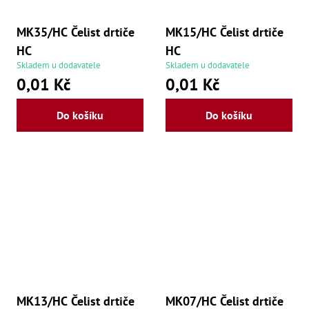
Zu
Zu
MK35/HC Čelist drtiče
MK15/HC Čelist drtiče
Zu
Zu
HC
HC
Zu
Skladem u dodavatele
Skladem u dodavatele
Zu
0,01 Kč
0,01 Kč
Zu
Zu
Zu
Do košíku
Do košíku
Zu
Zu
Zu
Zu
MK13/HC Čelist drtiče
MK07/HC Čelist drtiče