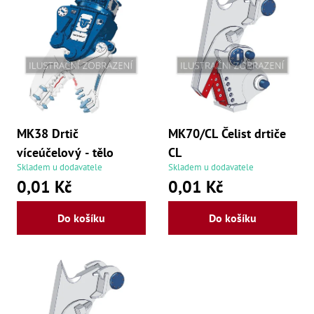
Dí
p
Dí
r
Dí
Dí
o
Dí
Dí
d
Dí
Dí
u
Dí
Dí
MK38 Drtič
MK70/CL Čelist drtiče
k
Dí
víceúčelový - tělo
CL
Díly
t
Skladem u dodavatele
Skladem u dodavatele
0,01 Kč
0,01 Kč
ů
Př
Li
Dí
Do košíku
Do košíku
Dí
Háky
Há
Há
Koul