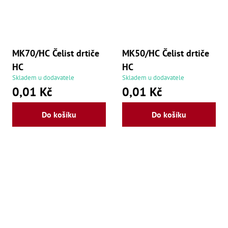
,
Po
,
Po
Zuby
MK70/HC Čelist drtiče
MK50/HC Čelist drtiče
Zu
HC
HC
Zu
Skladem u dodavatele
Skladem u dodavatele
Zu
0,01 Kč
0,01 Kč
Zu
Zu
Zu
Do košíku
Do košíku
Zu
Zu
Zu
Zu
Zu
Zu
Zu
Zu
Zu
Zu
Zu
Zu