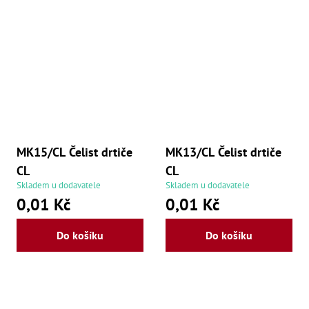
Oš
Kl
Spoj
Šr
Šr
,
Šr
,
Šr
93
,
MK15/CL Čelist drtiče
MK13/CL Čelist drtiče
Šr
CL
CL
93
,
Skladem u dodavatele
Skladem u dodavatele
Šr
0,01 Kč
0,01 Kč
96
,
Šr
Do košíku
Do košíku
96
,
Šr
še
,
Šr