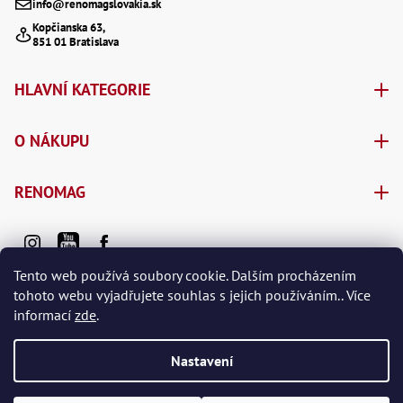
info@renomagslovakia.sk
y
Kopčianska 63,
v
851 01 Bratislava
ý
HLAVNÍ KATEGORIE
p
i
O NÁKUPU
s
u
RENOMAG
Tento web používá soubory cookie. Dalším procházením
tohoto webu vyjadřujete souhlas s jejich používáním.. Více
informací
zde
.
Vytvořil Shoptet Premium
Nastavení
Copyright 2026
e-shop RENOMAG spol. s r.o.
. Všechna práva