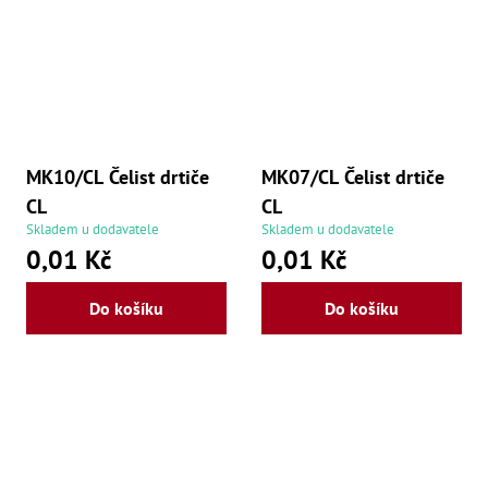
še
,
Šr
še
,
Šr
vn
,
Šr
MK10/CL Čelist drtiče
MK07/CL Čelist drtiče
Ma
Ma
CL
CL
,
Skladem u dodavatele
Skladem u dodavatele
Ma
,
0,01 Kč
0,01 Kč
Ma
,
Ma
Do košíku
Do košíku
,
Ma
,
Ma
,
Ma
98
Po
Po