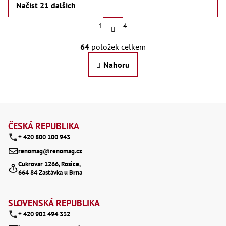
Načíst 21 dalších
S
1
4
t
O
64
položek celkem
r
v
Nahoru
á
l
n
á
k
d
Z
o
a
á
ČESKÁ REPUBLIKA
v
c
+ 420 800 100 943
p
á
renomag@renomag.cz
í
a
n
Cukrovar 1266, Rosice,
p
664 84 Zastávka u Brna
í
t
r
í
v
SLOVENSKÁ REPUBLIKA
+ 420 902 494 332
k