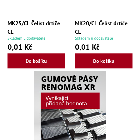
,
Dr
,
Dr
,
MK25/CL Čelist drtiče
MK20/CL Čelist drtiče
Dr
CL
CL
,
Dr
Skladem u dodavatele
Skladem u dodavatele
,
0,01 Kč
0,01 Kč
Dr
,
Dr
Do košíku
Do košíku
,
Dr
,
Dr
,
Dr
,
Dr
,
Dr
,
Dr
,
Dr
,
Kl