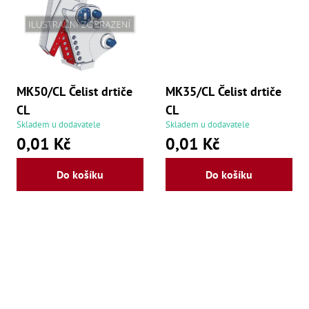
Mate
Bl
70
Mazi
Oškr
MK50/CL Čelist drtiče
MK35/CL Čelist drtiče
Pás
Příd
CL
CL
Skladem u dodavatele
Skladem u dodavatele
Lo
0,01 Kč
0,01 Kč
Lo
Lo
Do košíku
Do košíku
Ry
Příd
Fr
Lž
Dr
De
Nů
,
Nů