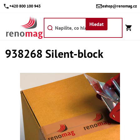
Přejít
+420 800 100 943
eshop@renomag.cz
na
obsah
Hledat
938268 Silent-block
Akce
Výpr
Břit
Bř
Kr
Bř
Díly
Dí
Dí
Dí
Dí
Dí