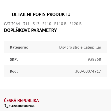
,
Dr
,
Dr
DETAILNÍ POPIS PRODUKTU
,
Dr
CAT 3064 - 311 - 312 - E110 - E110 B - E120 B
,
Dr
DOPLŇKOVÉ PARAMETRY
,
Dr
,
Dr
Kategorie
:
Díly pro stroje Caterpillar
,
Dr
,
SKP
:
938268
Dr
,
Dr
Kód
:
300-00074917
,
Dr
,
Dr
,
Z
Dr
,
á
ČESKÁ REPUBLIKA
Dr
+ 420 800 100 943
,
p
Kl