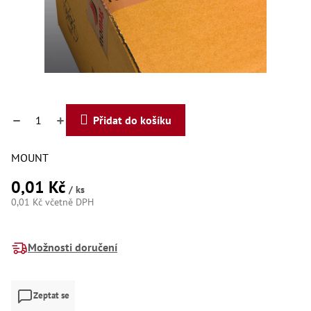
Dí
Dí
Dí
Dí
Dí
Dí
Dí
Dí
Dí
Přidat do košíku
Dí
Dí
Díly
MOUNT
0,01 Kč
Př
/ ks
Li
0,01 Kč včetně DPH
Dí
Měrná
Dí
cena:
Háky
Možnosti doručení
Há
Há
Zeptat se
Koul