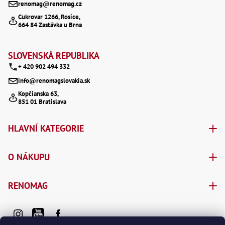
renomag@renomag.cz
Lž
a
Cukrovar 1266, Rosice,
Lž
664 84 Zastávka u Brna
Lž
t
Re
í
Dr
SLOVENSKÁ REPUBLIKA
,
Nů
+ 420 902 494 332
,
Nů
info@renomagslovakia.sk
,
Kopčianska 63,
Nů
851 01 Bratislava
,
Od
Ro
HLAVNÍ KATEGORIE
Ro
,
Na
O NÁKUPU
Ry
Ry
Le
RENOMAG
,
Ry
,
Ry
,