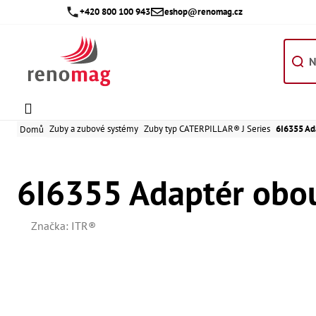
Přejít
+420 800 100 943
eshop@renomag.cz
na
obsah
Zuby a zubové systémy
Zuby typ CATERPILLAR® J Series
6I6355 Ad
Domů
6I6355 Adaptér obo
Značka:
ITR®