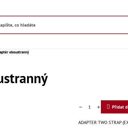
aptér oboustranný
ustranný
Přidat 
ADAPTER TWO STRAP (EX