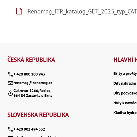
Renomag_ITR_katalog_GET_2025_typ_CA
Z
á
ČESKÁ REPUBLIKA
HLAVNÍ 
p
Břity a profil
+ 420 800 100 943
renomag@renomag.cz
Díly náhradní 
a
Cukrovar 1266, Rosice,
Díly podvozk
664 84 Zastávka u Brna
t
Háky k navaře
Kladiva hydr
í
SLOVENSKÁ REPUBLIKA
+ 420 902 494 332