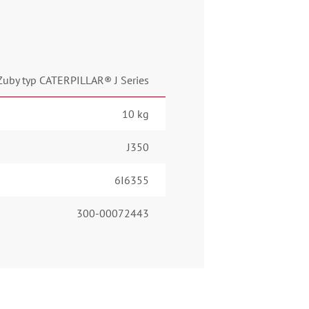
Zuby typ CATERPILLAR® J Series
10 kg
J350
6I6355
300-00072443