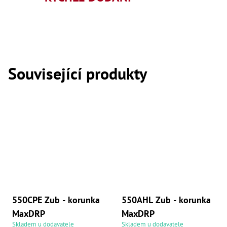
,
Dr
,
Dr
,
Dr
,
Dr
Související produkty
,
Dr
,
Dr
,
Dr
,
Dr
,
Dr
,
Dr
,
Dr
,
Dr
550CPE Zub - korunka
550AHL Zub - korunka
,
Dr
MaxDRP
MaxDRP
,
Skladem u dodavatele
Skladem u dodavatele
Kl