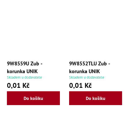
Oš
Kl
Spoj
Š
Šr
,
Šr
,
Šr
9
,
9W8559U Zub -
9W8552TLU Zub -
Šr
korunka UNIK
korunka UNIK
9
,
Skladem u dodavatele
Skladem u dodavatele
Šr
0,01 Kč
0,01 Kč
9
,
Šr
Do košíku
Do košíku
9
,
Šr
še
,
Šr