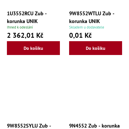
Zu
Z
1U3552RCU Zub -
9W8552WTLU Zub -
Z
Z
korunka UNIK
korunka UNIK
Z
Ihned k odeslání
Skladem u dodavatele
Z
2 362,01 Kč
0,01 Kč
Zu
Zu
Z
Do košíku
Do košíku
Z
Zu
Z
Z
9W8552SYLU Zub -
9N4552 Zub - korunka