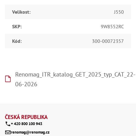
Velikost
:
J550
SKP
:
9W8552RC
Kód
:
300-00072357
Renomag_ITR_katalog_GET_2025_typ_CAT_22-
06-2026
Z
á
ČESKÁ REPUBLIKA
+ 420 800 100 943
p
renomag@renomag.cz