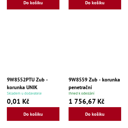
R
Do košíku
Do košíku
,
Ry
,
Ry
,
Ry
,
Če
ry
,
Ry
Tr
Zp
Od
,
9W8552PTU Zub -
9W8559 Zub - korunka
Št
,
korunka UNIK
penetrační
Od
Skladem u dodavatele
Ihned k odeslání
Lž
0,01 Kč
1 756,67 Kč
Kl
K
,
Do košíku
Do košíku
Ná
X
,