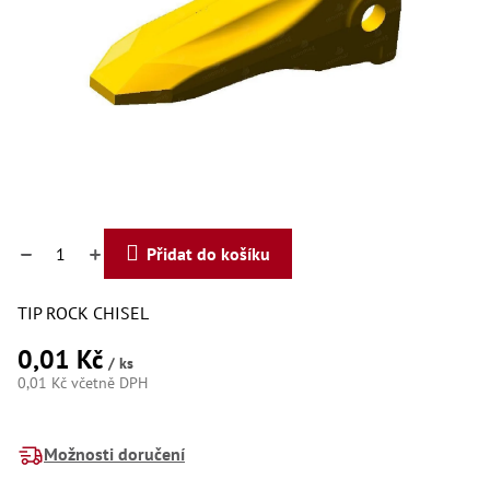
Dí
Dí
Dí
Dí
Dí
Dí
Dí
Dí
Dí
Dí
Dí
Díl
Přidat do košíku
Př
TIP ROCK CHISEL
Li
Dí
0,01 Kč
Dí
/ ks
Háky
0,01 Kč včetně DPH
Měrná
Há
cena:
Há
Možnosti doručení
Koul