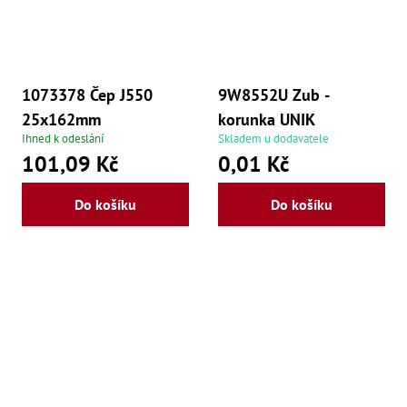
,
Po
,
Po
Zuby
1073378 Čep J550
9W8552U Zub -
Zu
25x162mm
korunka UNIK
Zu
Ihned k odeslání
Skladem u dodavatele
Zu
101,09 Kč
0,01 Kč
Z
Z
Z
Do košíku
Do košíku
Z
Z
Z
Zu
Z
Zu
Zu
Zu
Z
Zu
Z
Z