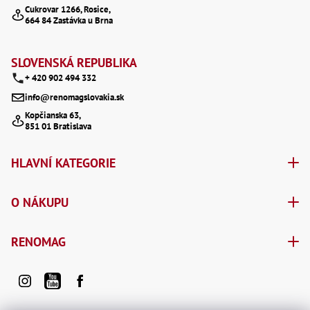
a
Cukrovar 1266, Rosice,
664 84 Zastávka u Brna
t
í
SLOVENSKÁ REPUBLIKA
+ 420 902 494 332
info@renomagslovakia.sk
Kopčianska 63,
851 01 Bratislava
HLAVNÍ KATEGORIE
O NÁKUPU
RENOMAG