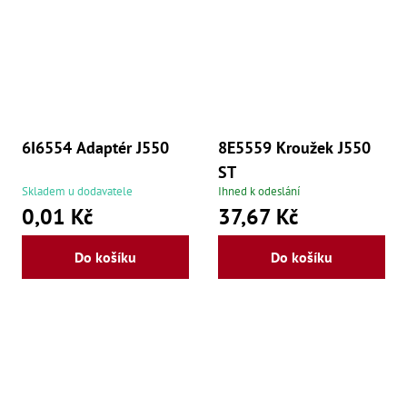
še
,
Šr
še
,
Šr
vn
,
Šr
6I6554 Adaptér J550
8E5559 Kroužek J550
Ma
Ma
ST
,
Skladem u dodavatele
Ihned k odeslání
Ma
,
0,01 Kč
37,67 Kč
Ma
,
Ma
Do košíku
Do košíku
,
Ma
,
Ma
,
Ma
9
Po
Po