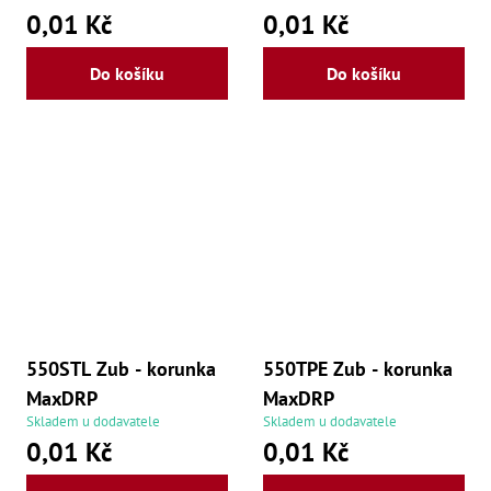
0,01 Kč
0,01 Kč
Lž
Lž
Lž
Do košíku
Do košíku
Re
Dr
,
Nů
,
Nů
,
Nů
,
O
Ro
Ro
,
Na
Ry
550STL Zub - korunka
550TPE Zub - korunka
Ry
Le
MaxDRP
MaxDRP
,
Skladem u dodavatele
Skladem u dodavatele
Ry
,
0,01 Kč
0,01 Kč
Ry
,