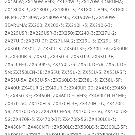
Ry
ZX160W; ZX160W-AMS; ZX170W-3; ZX170W-3DARUMA;
,
ZX1800K-3; ZX180LC; ZX180LC-3; ZX180LC-AMS; ZX180LC-
Ry
,
HCME; ZX180W; ZX180W-AMS; ZX190W-3; ZX190W-
Ry
3DARUMA; ZX200; ZX200-3; ZX210H-3; ZX210K-3;
,
Ry
ZX225USR; ZX225USR-3; ZX230; ZX240-3; ZX27U-2;
,
ZX27U-3; ZX27U-3F; ZX27UNA-2; ZX29U-3; ZX29U-3F;
Če
ry
ZX30U; ZX30U-2; ZX30U-3; ZX30U-3F; ZX30U-5A; ZX30UR-
,
2; ZX30UR-3; ZX330; ZX330-3; ZX33U-3; ZX33U-3F;
Ry
Tr
ZX350H-3; ZX350K-3; ZX350LC-3; ZX350LC-5B; ZX350LC-
Zp
5N; ZX350LCN-5B; ZX35U; ZX35U-2; ZX35U-3; ZX35U-3F;
Od
,
ZX35U-5A; ZX35U-5N; ZX360LC-3; ZX38U-3; ZX38U-3F;
Št
ZX40U; ZX40UR-2; ZX40UR-3; ZX40UR-3D; ZX450; ZX450-
,
Od
3; ZX450-3F; ZX450H; ZX460LCH-AMS; ZX460LCH-HCME;
Lž
ZX470-5G; ZX470H-3; ZX470H-3F; ZX470H-5G; ZX470LC-
Kl
Kl
5B; ZX470LC-5G; ZX470LCH-5B; ZX470LCH-5G; ZX470LCR-
,
5G; ZX470R-3; ZX470R-3F; ZX470R-5G; ZX480LCK-3;
Ná
X
ZX480MT; ZX480MTH; ZX500LC; ZX500LC-3; ZX500LC-3F;
,
ZX500LCH; ZX50U; ZX50U-5N; ZX50UNA-3; ZX520LCH-3;