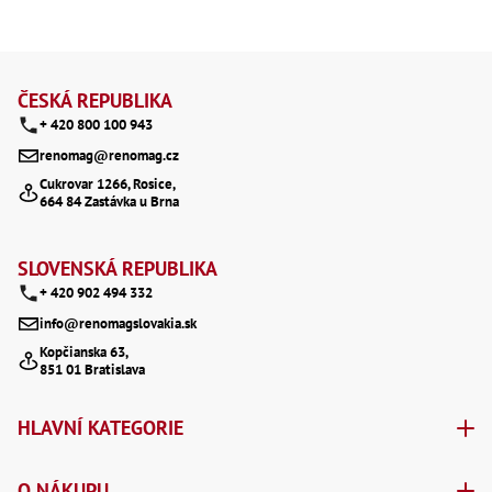
še
,
Šr
Z
še
,
á
ČESKÁ REPUBLIKA
Šr
vn
+ 420 800 100 943
p
,
Šr
renomag@renomag.cz
a
Ma
Cukrovar 1266, Rosice,
Ma
664 84 Zastávka u Brna
t
,
Ma
í
,
SLOVENSKÁ REPUBLIKA
Ma
,
+ 420 902 494 332
Ma
info@renomagslovakia.sk
,
Ma
Kopčianska 63,
,
851 01 Bratislava
Ma
,
Ma
HLAVNÍ KATEGORIE
98
Po
Po
O NÁKUPU