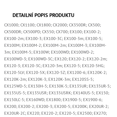
,
Dr
,
Dr
DETAILNÍ POPIS PRODUKTU
,
Dr
CX1000; CX1100; CX1800; CX2000; CX350DR; CX500;
,
Dr
CX500DR; CX500PD; CX550; CX700; EX100; EX100-2;
,
EX100-2m; EX100-3; EX100-3C; EX100-3m; EX100-5;
Dr
,
EX100M; EX100M-2; EX100M-2m; EX100M-3; EX100M-
Dr
3m; EX100M-5; EX100W; EX100WD; EX100WD-2;
,
Dr
EX100WD-3; EX100WD-3C; EX120; EX120-2; EX120-2m;
,
Dr
EX120-3; EX120-3C; EX120-3m; EX120-5; EX120-5HG;
,
EX120-5LV; EX120-5X; EX120-5Z; EX1200-6; EX120K-2;
Dr
,
EX120K-2m; EX120K-3; EX120K-3m; EX120SS-5;
Dr
EX125WD-5; EX130H-5; EX130K-5; EX135UR; EX135UR-5;
,
Dr
EX135US-5; EX135USR; EX135USRK; EX140US-5; EX150;
,
Dr
EX150LC-5; EX160WD; EX1800; EX1900-5; EX1900-6;
,
EX200; EX200-2; EX200-3; EX200-5; EX200K; EX20UR-2;
Dr
,
EX20UR-2C; EX220; EX220-2; EX220-5; EX2500; EX270;
Kl