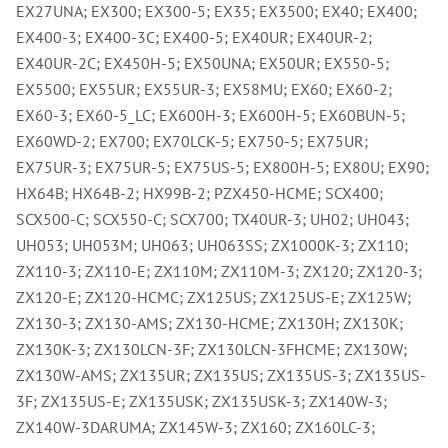
EX27UNA; EX300; EX300-5; EX35; EX3500; EX40; EX400;
Lž
Lž
EX400-3; EX400-3C; EX400-5; EX40UR; EX40UR-2;
Lž
EX40UR-2C; EX450H-5; EX50UNA; EX50UR; EX550-5;
Re
EX5500; EX55UR; EX55UR-3; EX58MU; EX60; EX60-2;
Dr
,
EX60-3; EX60-5_LC; EX600H-3; EX600H-5; EX60BUN-5;
Nů
EX60WD-2; EX700; EX70LCK-5; EX750-5; EX75UR;
,
Nů
EX75UR-3; EX75UR-5; EX75US-5; EX800H-5; EX80U; EX90;
,
Nů
HX64B; HX64B-2; HX99B-2; PZX450-HCME; SCX400;
,
SCX500-C; SCX550-C; SCX700; TX40UR-3; UH02; UH043;
Od
Ro
UH053; UH053M; UH063; UH063SS; ZX1000K-3; ZX110;
Ro
ZX110-3; ZX110-E; ZX110M; ZX110M-3; ZX120; ZX120-3;
,
Na
ZX120-E; ZX120-HCMC; ZX125US; ZX125US-E; ZX125W;
Ry
ZX130-3; ZX130-AMS; ZX130-HCME; ZX130H; ZX130K;
Ry
ZX130K-3; ZX130LCN-3F; ZX130LCN-3FHCME; ZX130W;
Le
,
ZX130W-AMS; ZX135UR; ZX135US; ZX135US-3; ZX135US-
Ry
3F; ZX135US-E; ZX135USK; ZX135USK-3; ZX140W-3;
,
Ry
ZX140W-3DARUMA; ZX145W-3; ZX160; ZX160LC-3;
,