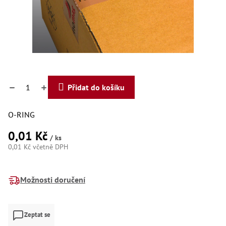
Dí
Dí
Dí
Dí
Dí
Dí
Dí
Dí
Dí
Přidat do košíku
Dí
Dí
Díly
O-RING
0,01 Kč
Př
/ ks
Li
0,01 Kč včetně DPH
Dí
Měrná
Dí
cena:
Háky
Možnosti doručení
Há
Há
Zeptat se
Koul