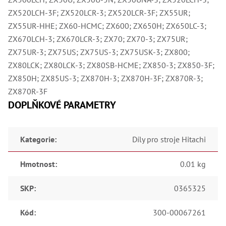
Oš
Kl
ZX520LCH-3F; ZX520LCR-3; ZX520LCR-3F; ZX55UR;
Spoj
ZX55UR-HHE; ZX60-HCMC; ZX600; ZX650H; ZX650LC-3;
ZX670LCH-3; ZX670LCR-3; ZX70; ZX70-3; ZX75UR;
Šr
ZX75UR-3; ZX75US; ZX75US-3; ZX75USK-3; ZX800;
Šr
,
ZX80LCK; ZX80LCK-3; ZX80SB-HCME; ZX850-3; ZX850-3F;
Šr
ZX850H; ZX85US-3; ZX870H-3; ZX870H-3F; ZX870R-3;
,
Šr
ZX870R-3F
93
DOPLŇKOVÉ PARAMETRY
,
Šr
93
,
Kategorie
:
Díly pro stroje Hitachi
Šr
96
,
Hmotnost
:
0.01 kg
Šr
96
,
SKP
:
0365325
Šr
še
,
Kód
:
300-00067261
Šr