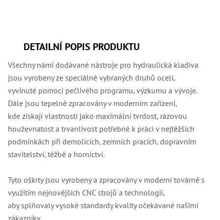
,
Dr
,
Dr
,
Dr
DETAILNÍ POPIS PRODUKTU
,
Dr
Všechny námi dodávané nástroje pro hydraulická kladiva
,
Dr
jsou vyrobeny ze speciálně vybraných druhů ocelí,
,
Dr
vyvinuté pomocí pečlivého programu, výzkumu a vývoje.
,
Dále jsou tepelně zpracovány v moderním zařízení,
Dr
,
kde získají vlastnosti jako maximální tvrdost, rázovou
Dr
houževnatost a trvanlivost potřebné k práci v nejtěžších
,
Dr
podmínkách při demolicích, zemních pracích, dopravním
,
stavitelství, těžbě a hornictví.
Dr
,
Dr
,
Tyto oškrty jsou vyrobeny a zpracovány v moderní továrně s
Dr
využitím nejnovějších CNC strojů a technologií,
,
Dr
aby splňovaly vysoké standardy kvality očekávané našimi
,
zákazníky.
Kl