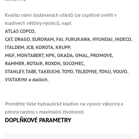
Lž
Lž
Kvalitu námi dodávaných oškrtů lze úspěšně ověřit v
Lž
kladivech většiny výrobců, např.
Re
Dr
ATLAS COPCO,
,
CAT, DRAGO, EURORAM, FAI, FURUKAWA, HYUNDAI, INDECO,
Nů
,
ITALDEM, JCB, KOROTA, KRUPP,
Nů
,
MGF, MONTABERT, NPK, OKADA, OMAL, PROMOVE,
Nů
RAMMER, ROTAIR, ROXON, SOCOMEC,
,
Od
STANLEY, TABE, TAKEUCHI, TOYO, TELEDYNE, TOKU, VOLVO,
Ro
VISTARINI a dalších.
Ro
,
Na
Ry
Proměňte Vaše hydraulické kladivo na vysoce výkonný a
Ry
Le
přesný nástroj s maximální životností.
,
DOPLŇKOVÉ PARAMETRY
Ry
,
Ry
,