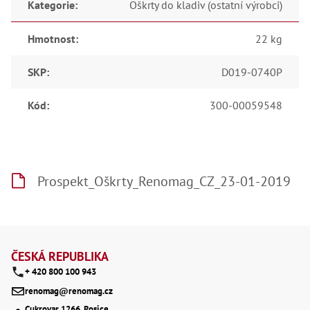
Ry
Kategorie
:
Oškrty do kladiv (ostatní výrobci)
,
Ry
,
Hmotnost
:
22 kg
Ry
,
Ry
SKP
:
D019-0740P
,
Če
Kód
:
300-00059548
ry
,
Ry
Tr
Zp
Od
Prospekt_Oškrty_Renomag_CZ_23-01-2019
,
Št
,
Od
Lž
Z
Kl
á
Kl
ČESKÁ REPUBLIKA
,
+ 420 800 100 943
p
Ná
X
renomag@renomag.cz
a
,
Cukrovar 1266, Rosice,