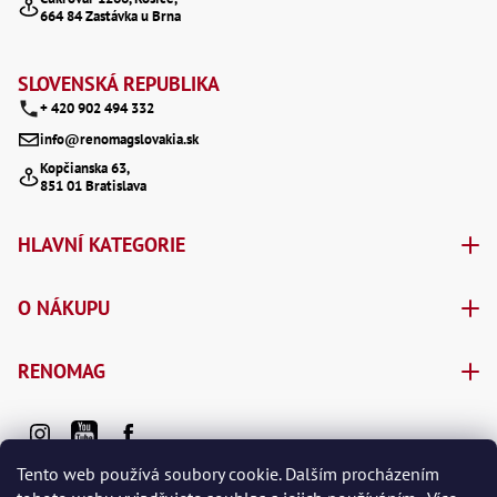
Oš
664 84 Zastávka u Brna
t
Kl
Spoj
í
SLOVENSKÁ REPUBLIKA
Šr
+ 420 902 494 332
Šr
,
info@renomagslovakia.sk
Šr
Kopčianska 63,
,
851 01 Bratislava
Šr
93
,
HLAVNÍ KATEGORIE
Šr
93
,
O NÁKUPU
Šr
96
,
Šr
RENOMAG
96
,
Šr
še
,
Tento web používá soubory cookie. Dalším procházením
Šr