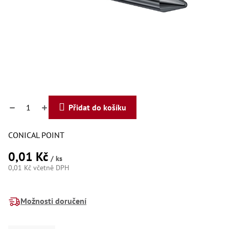
Dí
Dí
Dí
Dí
Dí
Dí
Dí
Dí
Dí
Dí
Dí
Přidat do košíku
Díly
CONICAL POINT
Př
Li
0,01 Kč
Dí
/ ks
Dí
0,01 Kč včetně DPH
Háky
Měrná
cena:
Možnosti doručení
Há
Há
Koul