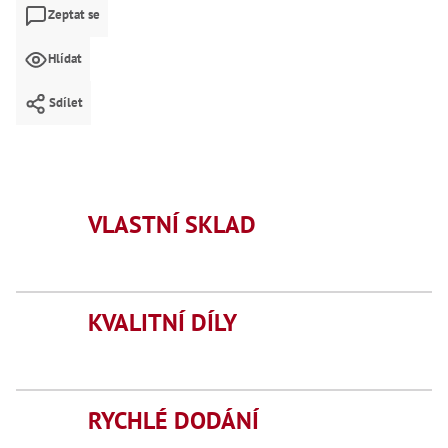
Mate
Zeptat se
Bl
Hlídat
70
Mazi
Sdílet
Oškr
Pás
Příd
Lo
VLASTNÍ SKLAD
Lo
Lo
Ry
Příd
KVALITNÍ DÍLY
Fr
Lž
Dr
De
Nů
RYCHLÉ DODÁNÍ
,
Nů