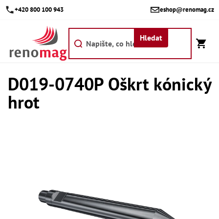
Přejít
+420 800 100 943
eshop@renomag.cz
na
obsah
Hledat
D019-0740P Oškrt kónický
Akce
hrot
Výpr
Břit
Bř
Kr
Bř
Díly
Dí
Dí
Dí
Dí
Dí