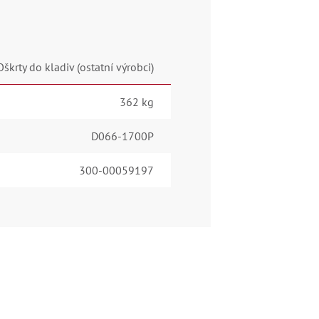
Oškrty do kladiv (ostatní výrobci)
362 kg
D066-1700P
300-00059197