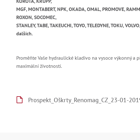
KOROTA, KRUPP,
MGF, MONTABERT, NPK, OKADA, OMAL, PROMOVE, RAMME
ROXON, SOCOMEC,
STANLEY, TABE, TAKEUCHI, TOYO, TELEDYNE, TOKU, VOLVO,
dalších.
Proměňte Vaše hydraulické kladivo na vysoce výkonný a př
maximální životností.
Prospekt_Oškrty_Renomag_CZ_23-01-201
Z