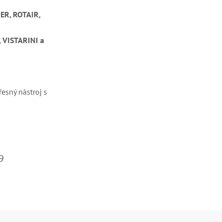
R, ROTAIR,
 VISTARINI a
esný nástroj s
9