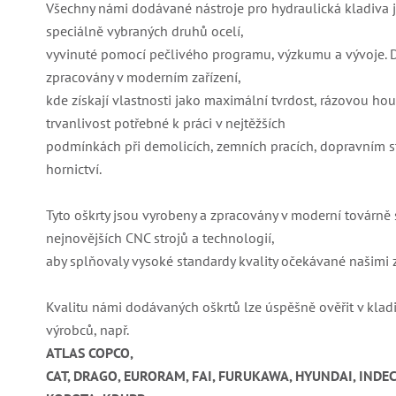
Všechny námi dodávané nástroje pro hydraulická kladiva 
speciálně vybraných druhů ocelí,
vyvinuté pomocí pečlivého programu, výzkumu a vývoje. D
zpracovány v moderním zařízení,
kde získají vlastnosti jako maximální tvrdost, rázovou ho
trvanlivost potřebné k práci v nejtěžších
podmínkách při demolicích, zemních pracích, dopravním sta
hornictví.
Tyto oškrty jsou vyrobeny a zpracovány v moderní továrně 
nejnovějších CNC strojů a technologií,
aby splňovaly vysoké standardy kvality očekávané našimi 
Kvalitu námi dodávaných oškrtů lze úspěšně ověřit v klad
výrobců, např.
ATLAS COPCO,
CAT, DRAGO, EURORAM, FAI, FURUKAWA, HYUNDAI, INDECO