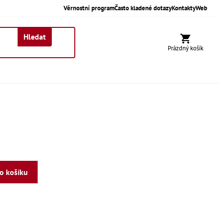
Věrnostní program
Často kladené dotazy
Kontakty
Web
Hledat
Nákupní koší
Prázdný košík
do košíku