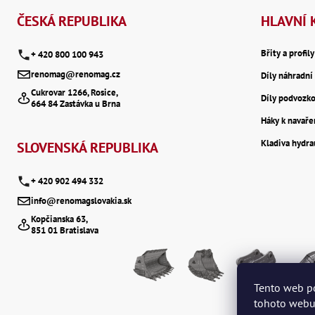
á
ČESKÁ REPUBLIKA
HLAVNÍ 
p
Břity a profil
+ 420 800 100 943
renomag@renomag.cz
Díly náhradní 
a
Cukrovar 1266, Rosice,
Díly podvozk
664 84 Zastávka u Brna
t
Háky k navaře
Kladiva hydr
í
SLOVENSKÁ REPUBLIKA
+ 420 902 494 332
info@renomagslovakia.sk
Kopčianska 63,
851 01 Bratislava
Tento web p
tohoto webu 