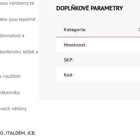
jsou vyrobeny ze
DOPLŇKOVÉ PARAMETRY
ále jsou tepelně
Kategorie
:
uževnatost a
Hmotnost
:
vitelství, těžbě a
SKP
:
Kód
:
s využitím
zákazníky.
ivech většiny
, ITALDEM, JCB,