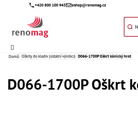
Přejít
+420 800 100 943
eshop@renomag.cz
na
obsah
Oškrty do kladiv (ostatní výrobci)
D066-1700P Oškrt kónický hrot
Domů
D066-1700P Oškrt k