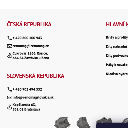
Z
á
ČESKÁ REPUBLIKA
HLAVNÍ 
p
Břity a profil
+ 420 800 100 943
renomag@renomag.cz
Díly náhradní 
a
Cukrovar 1266, Rosice,
Díly podvozk
664 84 Zastávka u Brna
t
Háky k navaře
Kladiva hydr
í
SLOVENSKÁ REPUBLIKA
+ 420 902 494 332
info@renomagslovakia.sk
Kopčianska 63,
851 01 Bratislava