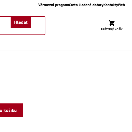
Věrnostní program
Často kladené dotazy
Kontakty
Web
Hledat
Nákupní koší
Prázdný košík
do košíku