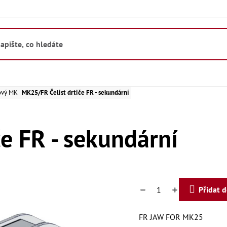
lový MK
MK25/FR Čelist drtiče FR - sekundární
e FR - sekundární
Přidat 
FR JAW FOR MK25