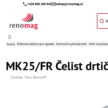
Přejít
+420 800 100 943
eshop@renomag.cz
na
obsah
Přídavná zařízení pro rýpadla
Demoliční příslušenství
Drtič víceúče
Domů
MK25/FR Čelist drtič
Značka:
Trevi Benne®