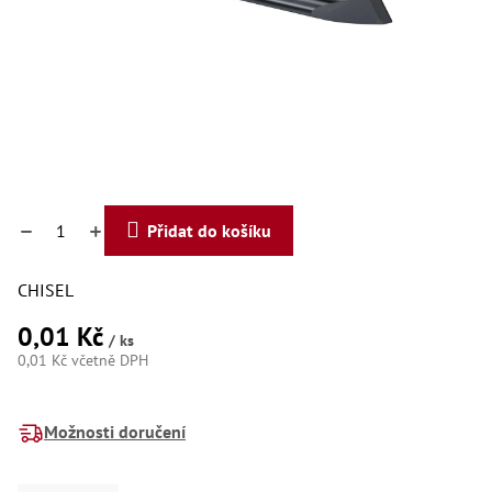
Dí
Dí
Dí
Dí
Dí
Dí
Dí
Dí
Dí
Dí
Dí
Přidat do košíku
Díly
CHISEL
Př
Li
0,01 Kč
Dí
/ ks
Dí
0,01 Kč včetně DPH
Háky
Měrná
cena:
Možnosti doručení
Há
Há
Koul