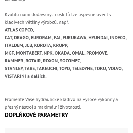
Lž
Lž
Kvalitu námi dodávaných oškrtů lze úspěšně ověřit v
Lž
kladivech většiny výrobců, např.
Re
Dr
ATLAS COPCO,
,
CAT, DRAGO, EURORAM, FAI, FURUKAWA, HYUNDAI, INDECO,
Nů
,
ITALDEM, JCB, KOROTA, KRUPP,
Nů
,
MGF, MONTABERT, NPK, OKADA, OMAL, PROMOVE,
Nů
RAMMER, ROTAIR, ROXON, SOCOMEC,
,
Od
STANLEY, TABE, TAKEUCHI, TOYO, TELEDYNE, TOKU, VOLVO,
Ro
VISTARINI a dalších.
Ro
,
Na
Ry
Proměňte Vaše hydraulické kladivo na vysoce výkonný a
Ry
Le
přesný nástroj s maximální životností.
,
DOPLŇKOVÉ PARAMETRY
Ry
,
Ry
,