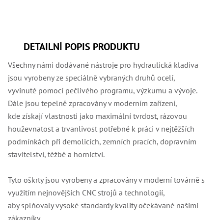
,
Dr
,
Dr
,
Dr
DETAILNÍ POPIS PRODUKTU
,
Dr
Všechny námi dodávané nástroje pro hydraulická kladiva
,
Dr
jsou vyrobeny ze speciálně vybraných druhů ocelí,
,
Dr
vyvinuté pomocí pečlivého programu, výzkumu a vývoje.
,
Dále jsou tepelně zpracovány v moderním zařízení,
Dr
,
kde získají vlastnosti jako maximální tvrdost, rázovou
Dr
houževnatost a trvanlivost potřebné k práci v nejtěžších
,
Dr
podmínkách při demolicích, zemních pracích, dopravním
,
stavitelství, těžbě a hornictví.
Dr
,
Dr
,
Tyto oškrty jsou vyrobeny a zpracovány v moderní továrně s
Dr
využitím nejnovějších CNC strojů a technologií,
,
Dr
aby splňovaly vysoké standardy kvality očekávané našimi
,
zákazníky.
Kl