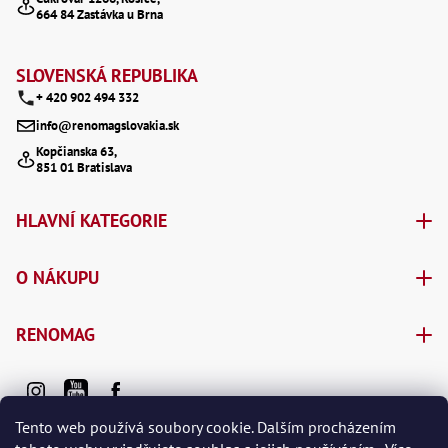
Oš
664 84 Zastávka u Brna
t
Kl
Spoj
í
SLOVENSKÁ REPUBLIKA
Šr
+ 420 902 494 332
Šr
,
info@renomagslovakia.sk
Šr
Kopčianska 63,
,
851 01 Bratislava
Šr
93
,
HLAVNÍ KATEGORIE
Šr
93
,
O NÁKUPU
Šr
96
,
Šr
RENOMAG
96
,
Šr
še
,
Tento web používá soubory cookie. Dalším procházením
Šr