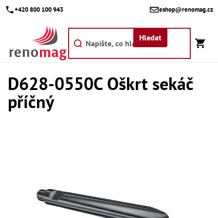
Přejít
+420 800 100 943
eshop@renomag.cz
na
obsah
Hledat
D628-0550C Oškrt sekáč
Akce
příčný
Výpr
Břit
Bř
Kr
Bř
Díly
Dí
Dí
Dí
Dí
Dí