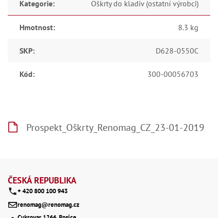
Ry
Kategorie
:
Oškrty do kladiv (ostatní výrobci)
,
Ry
,
Hmotnost
:
8.3 kg
Ry
,
Ry
SKP
:
D628-0550C
,
Če
Kód
:
300-00056703
ry
,
Ry
Tr
Zp
Od
Prospekt_Oškrty_Renomag_CZ_23-01-2019
,
Št
,
Od
Lž
Z
Kl
á
Kl
ČESKÁ REPUBLIKA
,
+ 420 800 100 943
p
Ná
X
renomag@renomag.cz
a
,
Cukrovar 1266, Rosice,