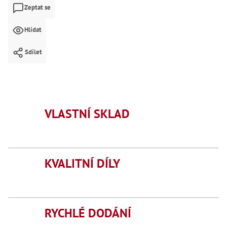
Mate
Zeptat se
Bl
Hlídat
70
Mazi
Sdílet
Oškr
Pás
Příd
Lo
VLASTNÍ SKLAD
Lo
Lo
Ry
Příd
KVALITNÍ DÍLY
Fr
Lž
Dr
De
Nů
RYCHLÉ DODÁNÍ
,
Nů