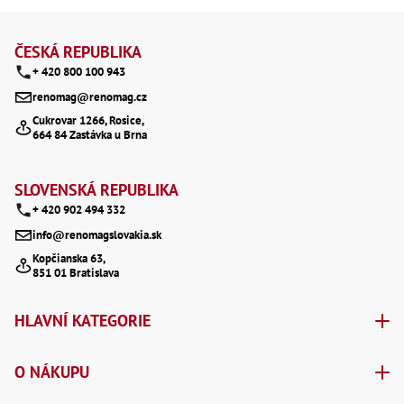
Lž
Z
Lž
á
Lž
ČESKÁ REPUBLIKA
Re
+ 420 800 100 943
p
Dr
renomag@renomag.cz
,
a
Nů
Cukrovar 1266, Rosice,
,
664 84 Zastávka u Brna
t
Nů
,
Nů
í
SLOVENSKÁ REPUBLIKA
,
Od
+ 420 902 494 332
Ro
info@renomagslovakia.sk
Ro
,
Kopčianska 63,
Na
851 01 Bratislava
Ry
Ry
Le
HLAVNÍ KATEGORIE
,
Ry
,
O NÁKUPU
Ry
,