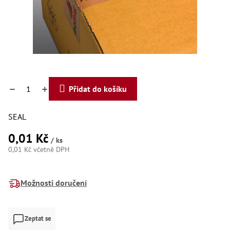
Dí
Dí
Dí
Dí
Dí
Dí
Dí
Dí
Dí
Přidat do košíku
Dí
Dí
Díly
SEAL
0,01 Kč
Př
/ ks
Li
0,01 Kč včetně DPH
Dí
Měrná
Dí
cena:
Háky
Možnosti doručení
Há
Há
Zeptat se
Koul