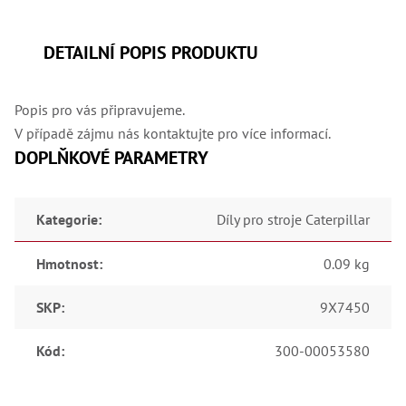
,
Dr
,
Dr
DETAILNÍ POPIS PRODUKTU
,
Dr
,
Dr
Popis pro vás připravujeme.
,
V případě zájmu nás kontaktujte pro více informací.
Dr
,
DOPLŇKOVÉ PARAMETRY
Dr
,
Dr
,
Kategorie
:
Díly pro stroje Caterpillar
Dr
,
Dr
Hmotnost
:
0.09 kg
,
Dr
,
SKP
:
9X7450
Dr
,
Dr
Kód
:
300-00053580
,
Dr
,
Kl