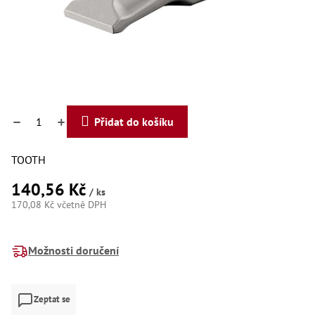
Dí
Dí
Dí
Dí
Dí
Dí
Dí
Dí
Dí
Přidat do košíku
Dí
Dí
Díly
TOOTH
140,56 Kč
Př
/ ks
Li
170,08 Kč včetně DPH
Dí
Měrná
Dí
cena:
Háky
Možnosti doručení
Há
Há
Zeptat se
Koul