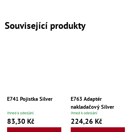
,
Dr
,
Dr
,
Související produkty
Dr
,
Dr
,
Dr
,
Dr
,
Dr
,
Dr
,
Dr
,
Dr
,
E741 Pojistka Silver
E763 Adaptér
Dr
nakladačový Silver
,
Dr
Ihned k odeslání
Ihned k odeslání
,
83,30 Kč
224,26 Kč
Dr
,
Kl