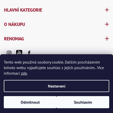
Oš
Kl
HLAVNÍ KATEGORIE
Spoj
Šr
O NÁKUPU
Šr
,
Šr
RENOMAG
,
Šr
93
,
Šr
Tento web používá soubory cookie. Dalším procházením
93
,
tohoto webu vyjadřujete souhlas s jejich používáním.. Více
Šr
informací
zde
.
96
,
Vytvořil Shoptet Premium
Šr
Nastavení
96
,
Copyright 2026
e-shop RENOMAG spol. s r.o.
. Všechna práva
Šr
še
vyhrazena.
Odmítnout
Souhlasím
,
Šr