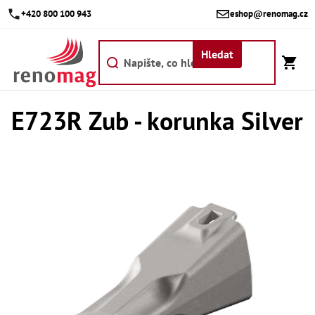
Přejít
+420 800 100 943
eshop@renomag.cz
na
obsah
Hledat
E723R Zub - korunka Silver
Akce
Výpr
Břit
Bř
Kr
Bř
Díly
Dí
Dí
Dí
Dí
Dí