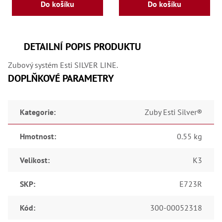
Do košíku
Do košíku
Lž
Lž
Lž
Re
DETAILNÍ POPIS PRODUKTU
Dr
,
Nů
Zubový systém Esti SILVER LINE.
,
DOPLŇKOVÉ PARAMETRY
Nů
,
Nů
,
Kategorie
:
Zuby Esti Silver®
Od
Ro
Ro
Hmotnost
:
0.55 kg
,
Na
Ry
Velikost
:
K3
Ry
Le
SKP
:
E723R
,
Ry
,
Kód
:
300-00052318
Ry
,