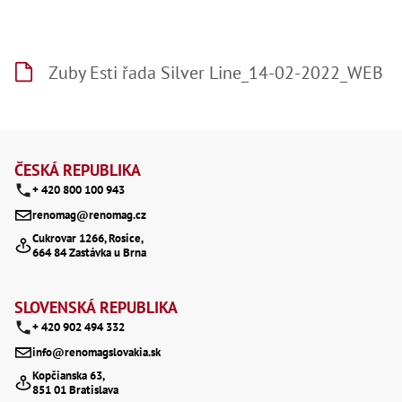
Ry
,
Ry
,
Ry
Zuby Esti řada Silver Line_14-02-2022_WEB
,
Ry
,
Če
Z
ry
,
á
ČESKÁ REPUBLIKA
Ry
Tr
+ 420 800 100 943
p
Zp
renomag@renomag.cz
Od
a
,
Cukrovar 1266, Rosice,
Št
664 84 Zastávka u Brna
t
,
Od
í
Lž
SLOVENSKÁ REPUBLIKA
Kl
+ 420 902 494 332
Kl
,
info@renomagslovakia.sk
Ná
Kopčianska 63,
X
851 01 Bratislava
,