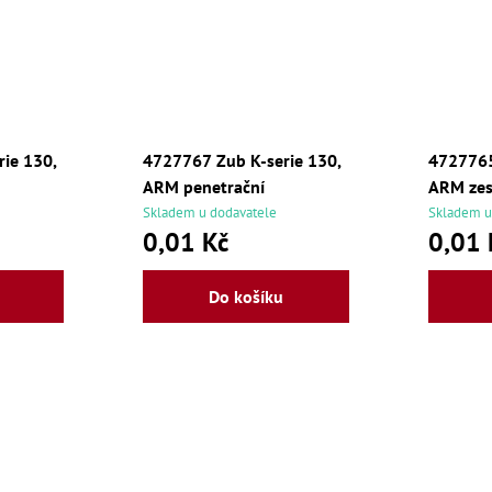
ie 130,
4727767 Zub K-serie 130,
4727765
ARM penetrační
ARM zes
Skladem u dodavatele
Skladem u
0,01 Kč
0,01 
Do košíku