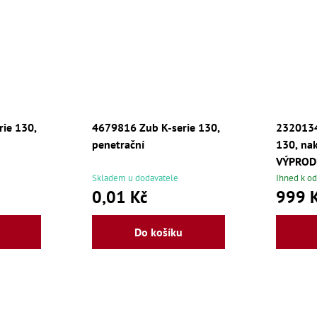
ie 130,
4679816 Zub K-serie 130,
2320134
penetrační
130, na
VÝPROD
Skladem u dodavatele
Ihned k od
0,01 Kč
999 
Do košíku