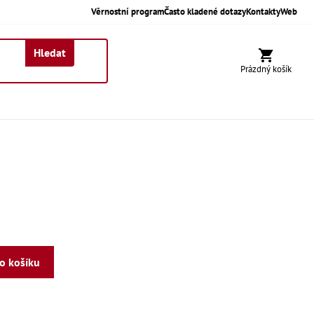
Věrnostní program
Často kladené dotazy
Kontakty
Web
Hledat
Nákupní koší
Prázdný košík
do košíku