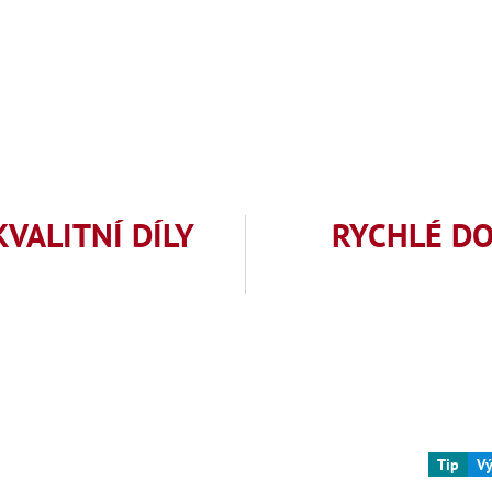
KVALITNÍ DÍLY
RYCHLÉ D
Tip
V