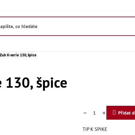
ub K-serie 130, špice
 130, špice
Přidat 
TIP K SPIKE