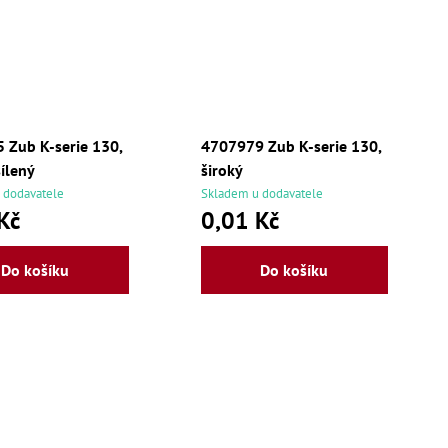
 Zub K-serie 130,
4707979 Zub K-serie 130,
ílený
široký
 dodavatele
Skladem u dodavatele
Kč
0,01 Kč
Do košíku
Do košíku