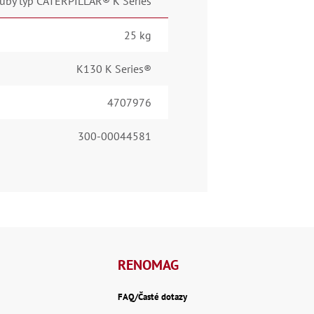
uby typ CATERPILLAR® K Series
25 kg
K130 K Series®
4707976
300-00044581
RENOMAG
FAQ/Časté dotazy