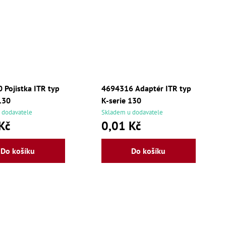
 Pojistka ITR typ
4694316 Adaptér ITR typ
130
K-serie 130
 dodavatele
Skladem u dodavatele
Kč
0,01 Kč
Do košíku
Do košíku