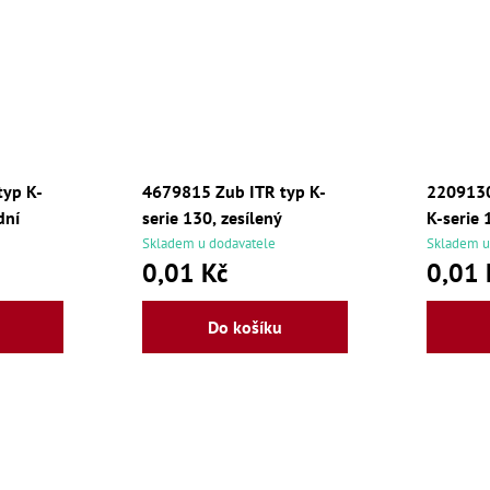
typ K-
4679815 Zub ITR typ K-
2209130
dní
serie 130, zesílený
K-serie 
Skladem u dodavatele
Skladem u
0,01 Kč
0,01 
Do košíku