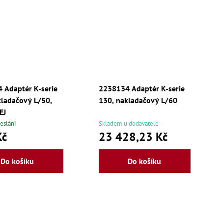
 Adaptér K-serie
2238134 Adaptér K-serie
kladačový L/50,
130, nakladačový L/60
EJ
eslání
Skladem u dodavatele
Kč
23 428,23 Kč
Do košíku
Do košíku