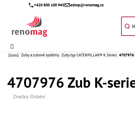
Přejít
+420 800 100 943
eshop@renomag.cz
na
obsah
Zuby a zubové systémy
Zuby typ CATERPILLAR® K Series
4707976 Z
Domů
4707976 Zub K-serie
Značka:
Ostatní