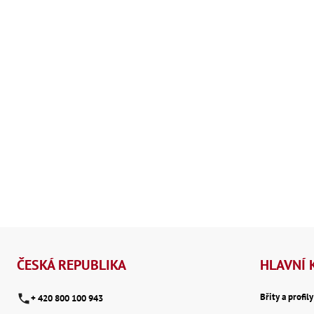
Z
á
ČESKÁ REPUBLIKA
HLAVNÍ 
p
Břity a profil
+ 420 800 100 943