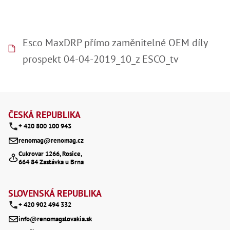
Esco MaxDRP přímo zaměnitelné OEM díly
prospekt 04-04-2019_10_z ESCO_tv
Z
á
ČESKÁ REPUBLIKA
+ 420 800 100 943
p
renomag@renomag.cz
a
Cukrovar 1266, Rosice,
664 84 Zastávka u Brna
t
í
SLOVENSKÁ REPUBLIKA
+ 420 902 494 332
info@renomagslovakia.sk