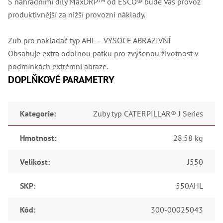
S náhradními díly MaxDRP™ od ESCO® bude Váš provoz
produktivnější za nižší provozní náklady.
Zub pro nakladač typ AHL – VYSOCE ABRAZIVNÍ
Obsahuje extra odolnou patku pro zvýšenou životnost v
podmínkách extrémní abraze.
DOPLŇKOVÉ PARAMETRY
Kategorie
:
Zuby typ CATERPILLAR® J Series
Hmotnost
:
28.58 kg
Velikost
:
J550
SKP
:
550AHL
Kód
:
300-00025043