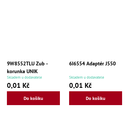
Oš
Kl
Spoj
Šr
Šr
,
Šr
,
Šr
93
,
9W8552TLU Zub -
6I6554 Adaptér J550
Šr
korunka UNIK
93
,
Skladem u dodavatele
Skladem u dodavatele
Šr
0,01 Kč
0,01 Kč
96
,
Šr
Do košíku
Do košíku
96
,
Šr
še
,
Šr