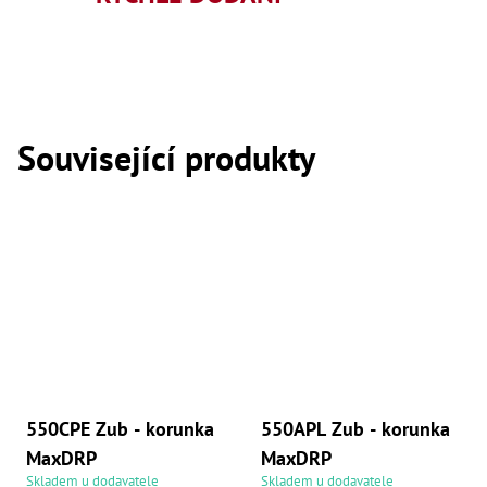
,
Dr
,
Dr
,
Dr
,
Dr
Související produkty
,
Dr
,
Dr
,
Dr
,
Dr
,
Dr
,
Dr
,
Dr
,
Dr
550CPE Zub - korunka
550APL Zub - korunka
,
Dr
MaxDRP
MaxDRP
,
Skladem u dodavatele
Skladem u dodavatele
Kl