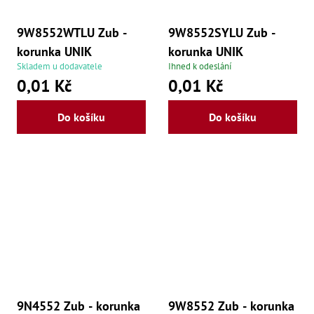
Zu
Zu
9W8552WTLU Zub -
9W8552SYLU Zub -
Zu
Zu
korunka UNIK
korunka UNIK
Zu
Skladem u dodavatele
Ihned k odeslání
Zu
0,01 Kč
0,01 Kč
Zu
Zu
Zu
Do košíku
Do košíku
Zu
Zu
Zu
Zu
9N4552 Zub - korunka
9W8552 Zub - korunka