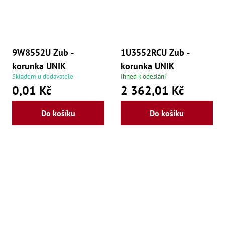
,
Po
,
Po
Zuby
9W8552U Zub -
1U3552RCU Zub -
Zu
korunka UNIK
korunka UNIK
Zu
Skladem u dodavatele
Ihned k odeslání
Zu
0,01 Kč
2 362,01 Kč
Zu
Zu
Zu
Do košíku
Do košíku
Zu
Zu
Zu
Zu
Zu
Zu
Zu
Zu
Zu
Zu
Zu
Zu