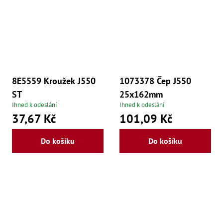
še
,
Šr
še
,
Šr
vn
,
Šr
8E5559 Kroužek J550
1073378 Čep J550
Ma
Ma
ST
25x162mm
,
Ihned k odeslání
Ihned k odeslání
Ma
,
37,67 Kč
101,09 Kč
Ma
,
Ma
Do košíku
Do košíku
,
Ma
,
Ma
,
Ma
98
Po
Po