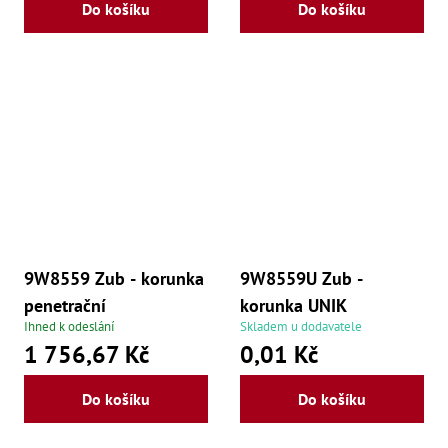
Ry
Do košíku
Do košíku
,
Ry
,
Ry
,
Ry
,
Če
ry
,
Ry
Tr
Zp
Od
,
9W8559 Zub - korunka
9W8559U Zub -
Št
,
penetrační
korunka UNIK
Od
Ihned k odeslání
Skladem u dodavatele
Lž
1 756,67 Kč
0,01 Kč
Kl
Kl
,
Do košíku
Do košíku
Ná
X
,