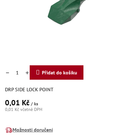
Dí
Dí
Dí
Dí
Dí
Dí
Dí
Dí
Dí
Dí
Dí
Díly
Přidat do košíku
Př
DRP SIDE LOCK POINT
Li
Dí
0,01 Kč
Dí
/ ks
Háky
0,01 Kč včetně DPH
Měrná
Há
cena:
Há
Možnosti doručení
Koul