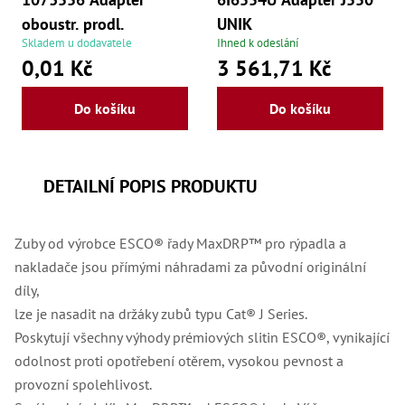
oboustr. prodl.
UNIK
Skladem u dodavatele
Ihned k odeslání
0,01 Kč
3 561,71 Kč
Do košíku
Do košíku
DETAILNÍ POPIS PRODUKTU
Zuby od výrobce ESCO® řady MaxDRP™ pro rýpadla a
nakladače jsou přímými náhradami za původní originální
díly,
lze je nasadit na držáky zubů typu Cat® J Series.
Poskytují všechny výhody prémiových slitin ESCO®, vynikající
odolnost proti opotřebení otěrem, vysokou pevnost a
provozní spolehlivost.