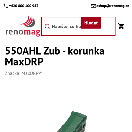
Přejít
+420 800 100 943
eshop@renomag.cz
na
obsah
Hledat
550AHL Zub - korunka
Akce
MaxDRP
Výpr
Břit
Značka:
MaxDRP®
Bř
Kr
Bř
Díly
Dí
Dí
Dí
Dí
Dí