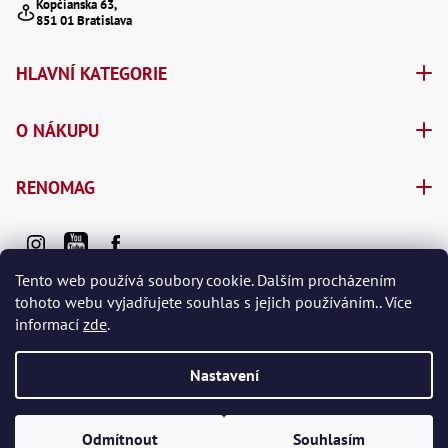
Kopčianska 63,
851 01 Bratislava
HLAVNÍ KATEGORIE
O NÁKUPU
RENOMAG
Tento web používá soubory cookie. Dalším procházením
tohoto webu vyjadřujete souhlas s jejich používáním.. Více
informací
zde
.
Vytvořil Shoptet Premium
Nastavení
Copyright 2026
e-shop RENOMAG spol. s r.o.
. Všechna práva
vyhrazena.
Odmítnout
Souhlasím