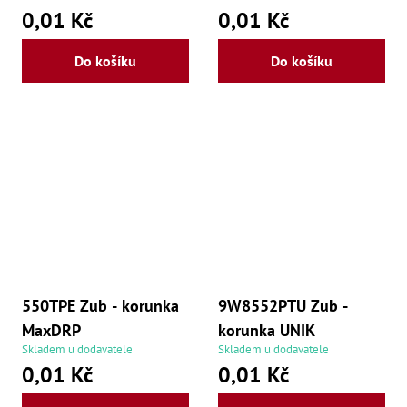
0,01 Kč
0,01 Kč
Lž
Lž
Lž
Do košíku
Do košíku
Re
Dr
,
Nů
,
Nů
,
Nů
,
Od
Ro
Ro
,
Na
Ry
550TPE Zub - korunka
9W8552PTU Zub -
Ry
Le
MaxDRP
korunka UNIK
,
Skladem u dodavatele
Skladem u dodavatele
Ry
,
0,01 Kč
0,01 Kč
Ry
,