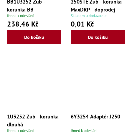
BB1U3252 Zub -
250STE Zub - korunka
Lž
korunka BB
MaxDRP - doprodej
Lž
Ihned k odeslání
Skladem u dodavatele
Lž
Re
238,46 Kč
0,01 Kč
Dr
,
Do košíku
Do košíku
Nů
,
Nů
,
Nů
,
Od
Ro
Ro
,
Na
Ry
Ry
Le
,
Ry
1U3252 Zub - korunka
6Y3254 Adaptér J250
,
Ry
dlouhá
,
Ihned k odeslání
Ihned k odeslání