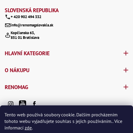
í
SLOVENSKÁ REPUBLIKA
+ 420 902 494 332
info@renomagslovakia.sk
Kopčianska 63,
851 01 Bratislava
HLAVNÍ KATEGORIE
O NÁKUPU
RENOMAG
Tento web používá soubory cookie. Dalším procházením
tohoto webu vyjadřujete souhlas s jejich používáním.. Více
informací
zde
.