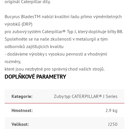
originál Caterpillar díly.
Bucyrus BladesTM nabízí kvalitní řadu přímo výměnitelných
výrobků (DRP)
pro zubový systém Caterpillar® Typ J, který doplňuje břity BB.
Spolehněte se na naše zkušenosti v metalurgii a tým
odborníků zajišťujících kvalitu
- dodáváme výrobky s vysokou pevností a vhodnými
rozměry,
které jsou nezbytné pro správný chod vašich strojů.
DOPLŇKOVÉ PARAMETRY
Kategorie
:
Zuby typ CATERPILLAR® J Series
Hmotnost
:
2.9 kg
Velikost
:
J250