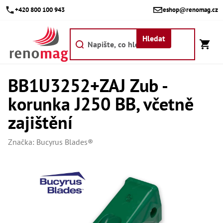
Přejít
+420 800 100 943
eshop@renomag.cz
na
obsah
Hledat
BB1U3252+ZAJ Zub -
Akce
korunka J250 BB, včetně
Výpr
Břit
zajištění
Bř
Značka:
Bucyrus Blades®
Kr
Bř
Díly
Dí
Dí
Dí
Dí
Dí