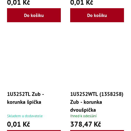
0,01 Kč
0,01 Kč
Do košíku
Do košíku
1U3252TL Zub -
1U3252WTL (1358258)
korunka špička
Zub - korunka
dvoušpička
Skladem u dodavatele
Ihned k odeslání
0,01 Kč
378,47 Kč