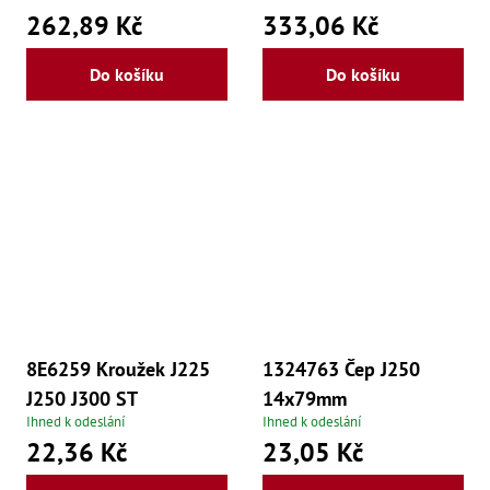
Ry
262,89 Kč
333,06 Kč
,
Ry
,
Do košíku
Do košíku
Ry
,
Ry
,
Če
ry
,
Ry
Tr
Zp
Od
,
Št
,
Od
Lž
8E6259 Kroužek J225
1324763 Čep J250
Kl
J250 J300 ST
14x79mm
Kl
,
Ihned k odeslání
Ihned k odeslání
Ná
22,36 Kč
23,05 Kč
X
,