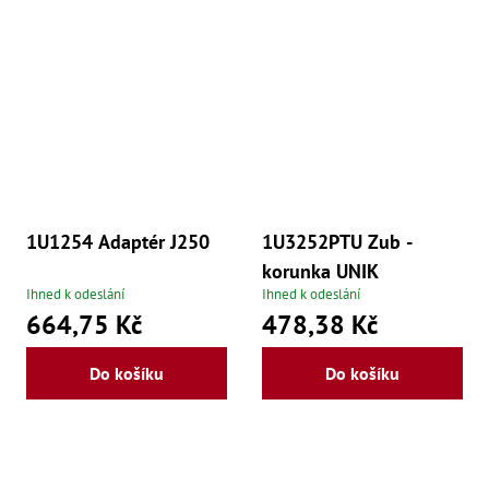
še
,
Šr
še
,
Šr
vn
,
Šr
Ma
Ma
,
Ma
1U1254 Adaptér J250
1U3252PTU Zub -
,
korunka UNIK
Ma
,
Ihned k odeslání
Ihned k odeslání
Ma
664,75 Kč
478,38 Kč
,
Ma
,
Do košíku
Do košíku
Ma
,
Ma
98
Po
Po