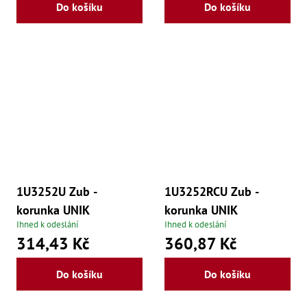
Oš
Do košíku
Do košíku
Kl
Spoj
Šr
Šr
,
Šr
,
Šr
93
,
Šr
93
,
1U3252U Zub -
1U3252RCU Zub -
Šr
96
korunka UNIK
korunka UNIK
,
Ihned k odeslání
Ihned k odeslání
Šr
314,43 Kč
360,87 Kč
96
,
Šr
Do košíku
Do košíku
še
,
Šr