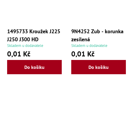
Zu
Zu
Zu
Zu
Zu
1495733 Kroužek J225
9N4252 Zub - korunka
Zu
Zu
J250 J300 HD
zesílená
Zu
Skladem u dodavatele
Skladem u dodavatele
Zu
0,01 Kč
0,01 Kč
Zu
Zu
Zu
Do košíku
Do košíku
Zu