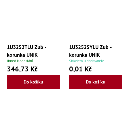
,
Po
,
Po
Zuby
Zu
Zu
Zu
1U3252TLU Zub -
1U3252SYLU Zub -
Zu
korunka UNIK
korunka UNIK
Zu
Ihned k odeslání
Skladem u dodavatele
Zu
Zu
346,73 Kč
0,01 Kč
Zu
Zu
Do košíku
Do košíku
Zu
Zu
Zu
Zu
Zu
Zu
Zu
Zu
Zu