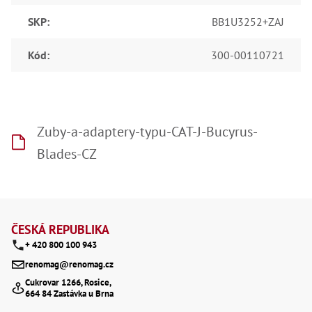
SKP
:
BB1U3252+ZAJ
Kód
:
300-00110721
Zuby-a-adaptery-typu-CAT-J-Bucyrus-
Blades-CZ
Z
á
ČESKÁ REPUBLIKA
+ 420 800 100 943
p
renomag@renomag.cz
a
Cukrovar 1266, Rosice,
664 84 Zastávka u Brna
t