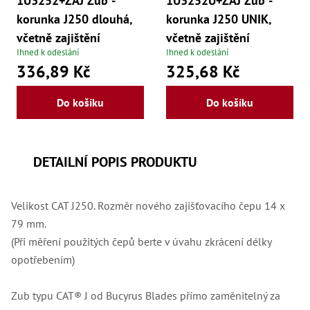
1U3252+ZAJ Zub -
1U3252U+ZAJ Zub -
korunka J250 dlouhá,
korunka J250 UNIK,
včetně zajištění
včetně zajištění
Ihned k odeslání
Ihned k odeslání
336,89 Kč
325,68 Kč
Do košíku
Do košíku
DETAILNÍ POPIS PRODUKTU
Velikost CAT J250. Rozměr nového zajišťovacího čepu 14 x
79 mm.
(Při měření použitých čepů berte v úvahu zkrácení délky
opotřebením)
Zub typu CAT® J od Bucyrus Blades přímo zaměnitelný za