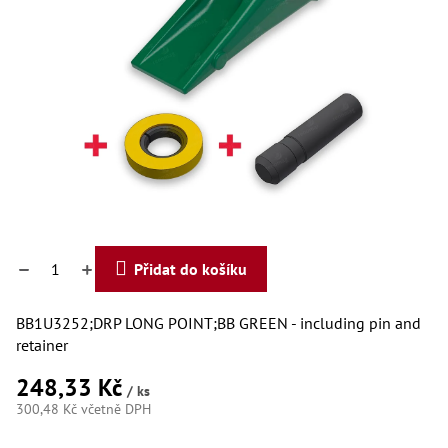
Dí
Dí
Dí
Dí
Dí
Dí
Dí
Dí
Dí
Dí
Dí
Díly
Přidat do košíku
Př
Li
Dí
BB1U3252;DRP LONG POINT;BB GREEN - including pin and
Dí
retainer
Háky
248,33 Kč
/ ks
Há
300,48 Kč včetně DPH
Há
Koul
Měrná