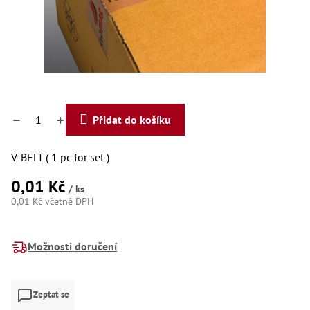
Dí
Dí
Dí
Dí
Dí
Dí
Dí
Dí
Dí
Přidat do košíku
Dí
Dí
Díly
V-BELT ( 1 pc for set )
0,01 Kč
Př
/ ks
Li
0,01 Kč včetně DPH
Dí
Měrná
Dí
cena:
Háky
Možnosti doručení
Há
Há
Zeptat se
Koul