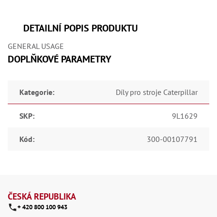
,
Dr
,
Dr
DETAILNÍ POPIS PRODUKTU
,
Dr
GENERAL USAGE
,
Dr
DOPLŇKOVÉ PARAMETRY
,
Dr
,
Dr
Kategorie
:
Díly pro stroje Caterpillar
,
Dr
,
SKP
:
9L1629
Dr
,
Dr
Kód
:
300-00107791
,
Dr
,
Dr
,
Z
Dr
,
á
ČESKÁ REPUBLIKA
Dr
+ 420 800 100 943
,
p
Kl