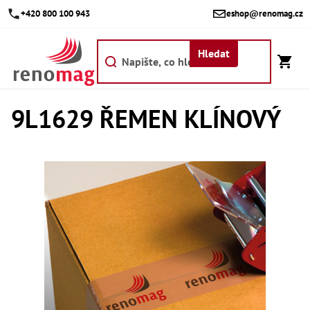
Přejít
+420 800 100 943
eshop@renomag.cz
na
obsah
Hledat
9L1629 ŘEMEN KLÍNOVÝ
Akce
Výpr
Břit
Bř
Kr
Bř
Díly
Dí
Dí
Dí
Dí
Dí