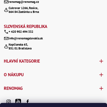
renomag@renomag.cz
Lž
a
Cukrovar 1266, Rosice,
Lž
664 84 Zastávka u Brna
Lž
t
Re
í
Dr
SLOVENSKÁ REPUBLIKA
,
Nů
+ 420 902 494 332
,
Nů
info@renomagslovakia.sk
,
Kopčianska 63,
Nů
851 01 Bratislava
,
Od
Ro
HLAVNÍ KATEGORIE
Ro
,
Na
O NÁKUPU
Ry
Ry
Le
RENOMAG
,
Ry
,
Ry
,