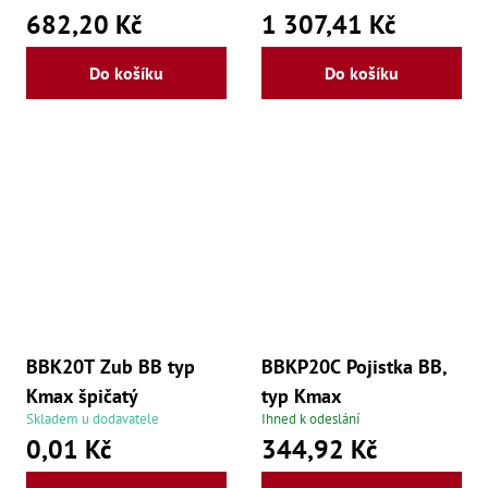
682,20 Kč
1 307,41 Kč
Lž
Lž
Lž
Do košíku
Do košíku
Re
Dr
,
Nů
,
Nů
,
Nů
,
Od
Ro
Ro
,
Na
Ry
BBK20T Zub BB typ
BBKP20C Pojistka BB,
Ry
Le
Kmax špičatý
typ Kmax
,
Skladem u dodavatele
Ihned k odeslání
Ry
,
0,01 Kč
344,92 Kč
Ry
,