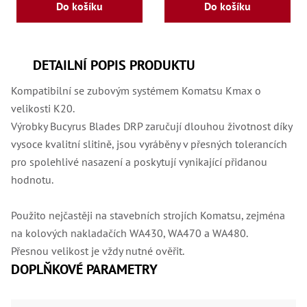
Ry
Do košíku
Do košíku
,
Ry
,
Ry
,
DETAILNÍ POPIS PRODUKTU
Ry
,
Kompatibilní se zubovým systémem Komatsu Kmax o
Če
ry
velikosti K20.
,
Výrobky Bucyrus Blades DRP zaručují dlouhou životnost díky
Ry
Tr
vysoce kvalitní slitině, jsou vyráběny v přesných tolerancích
Zp
pro spolehlivé nasazení a poskytují vynikající přidanou
Od
hodnotu.
,
Št
,
Od
Použito nejčastěji na stavebních strojích Komatsu, zejména
Lž
na kolových nakladačích WA430, WA470 a WA480.
Kl
Přesnou velikost je vždy nutné ověřit.
Kl
,
DOPLŇKOVÉ PARAMETRY
Ná
X
,