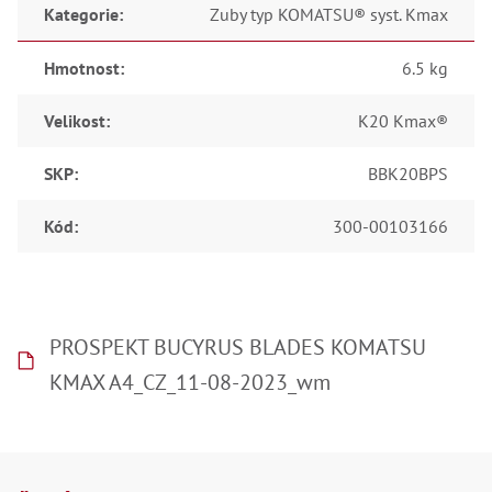
Oš
Kategorie
:
Zuby typ KOMATSU® syst. Kmax
Kl
Spoj
Hmotnost
:
6.5 kg
Šr
Šr
Velikost
:
K20 Kmax®
,
Šr
SKP
:
BBK20BPS
,
Šr
93
Kód
:
300-00103166
,
Šr
93
,
Šr
96
PROSPEKT BUCYRUS BLADES KOMATSU
,
Šr
KMAX A4_CZ_11-08-2023_wm
96
,
Šr
še
Z
,
Šr