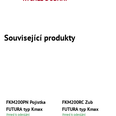
,
Dr
,
Dr
,
Dr
,
Dr
Související produkty
,
Dr
,
Dr
,
Dr
,
Dr
,
Dr
,
Dr
,
Dr
,
Dr
FKM200PN Pojistka
FKM200RC Zub
,
Dr
FUTURA typ Kmax
FUTURA typ Kmax
,
Ihned k odeslání
Ihned k odeslání
Kl