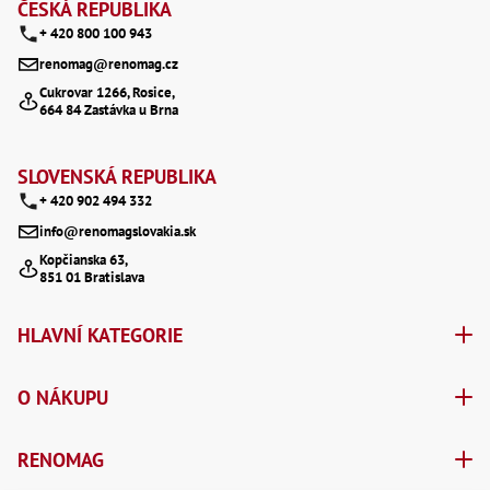
á
še
ČESKÁ REPUBLIKA
,
+ 420 800 100 943
p
Šr
še
renomag@renomag.cz
a
,
Cukrovar 1266, Rosice,
Šr
664 84 Zastávka u Brna
t
vn
,
Šr
í
SLOVENSKÁ REPUBLIKA
Ma
Ma
+ 420 902 494 332
,
info@renomagslovakia.sk
Ma
,
Kopčianska 63,
Ma
851 01 Bratislava
,
Ma
,
HLAVNÍ KATEGORIE
Ma
,
Ma
O NÁKUPU
,
Ma
98
Po
RENOMAG
Po