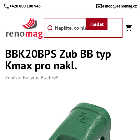
Přejít
+420 800 100 943
eshop@renomag.cz
na
obsah
Hledat
BBK20BPS Zub BB typ
Akce
Kmax pro nakl.
Výpr
Břit
Značka:
Bucyrus Blades®
Bř
Kr
Bř
Díly
Dí
Dí
Dí
Dí
Dí