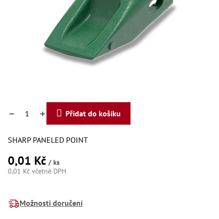
Dí
Dí
Dí
Dí
Dí
Dí
Dí
Dí
Dí
Dí
Dí
Díly
Přidat do košíku
Př
SHARP PANELED POINT
Li
Dí
0,01 Kč
Dí
/ ks
Háky
0,01 Kč včetně DPH
Měrná
Há
cena:
Há
Možnosti doručení
Koul