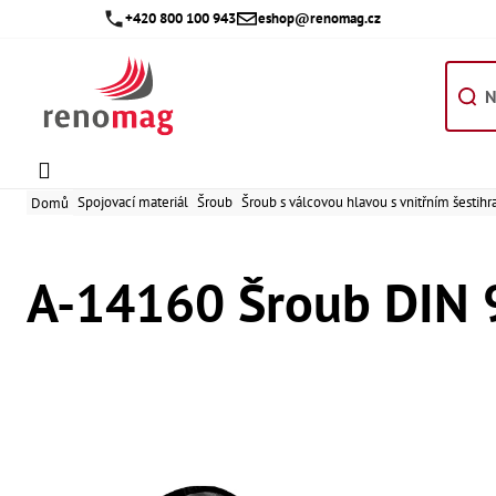
Přejít
+420 800 100 943
eshop@renomag.cz
na
obsah
Spojovací materiál
Šroub
Šroub s válcovou hlavou s vnitřním šesti
Domů
A-14160 Šroub DIN 