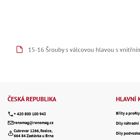
15-16 Šrouby s válcovou hlavou s vnitřn
Z
á
ČESKÁ REPUBLIKA
HLAVNÍ 
p
Břity a profil
+ 420 800 100 943
renomag@renomag.cz
Díly náhradní 
a
Cukrovar 1266, Rosice,
Díly podvozk
664 84 Zastávka u Brna