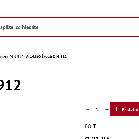
hranem DIN 912
A-14160 Šroub DIN 912
912
Přidat 
BOLT