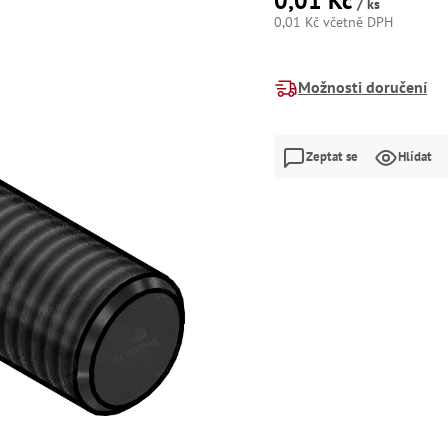
0,01 Kč
/ ks
0,01 Kč včetně DPH
Měrná
cena:
Možnosti doručení
Zeptat se
Hlídat