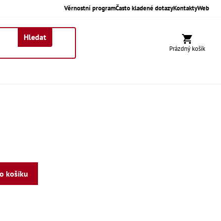
Věrnostní program
Často kladené dotazy
Kontakty
Web
Hledat
Nákupní koší
Prázdný košík
do košíku