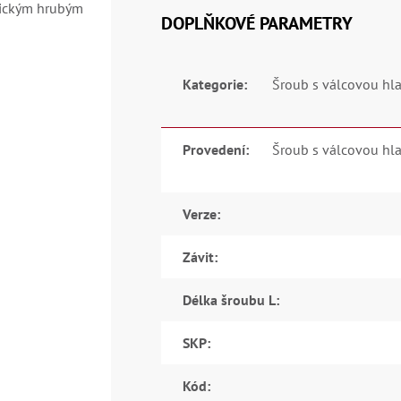
rickým hrubým
DOPLŇKOVÉ PARAMETRY
Kategorie
:
Šroub s válcovou hla
Provedení
:
Šroub s válcovou hla
Verze
:
Závit
:
Délka šroubu L
:
SKP
:
Kód
: