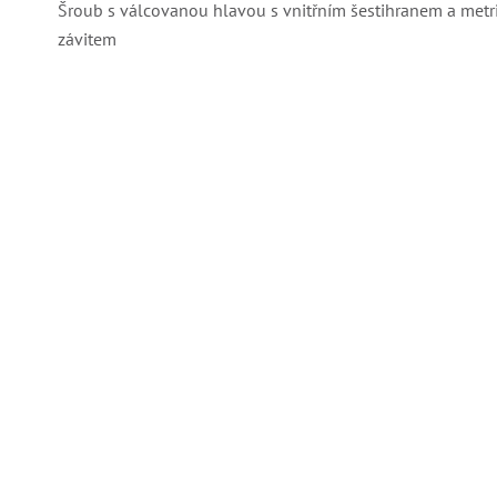
Šroub s válcovanou hlavou s vnitřním šestihranem a met
závitem