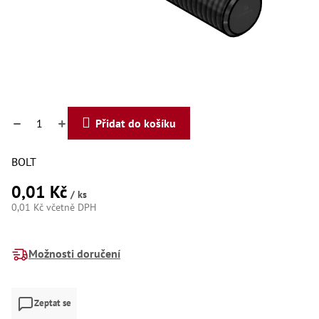
Dí
Dí
Dí
Dí
Dí
Dí
Dí
Dí
Dí
Přidat do košíku
Dí
Dí
Díly
BOLT
0,01 Kč
Př
/ ks
Li
0,01 Kč včetně DPH
Dí
Měrná
Dí
cena:
Háky
Možnosti doručení
Há
Há
Zeptat se
Koul