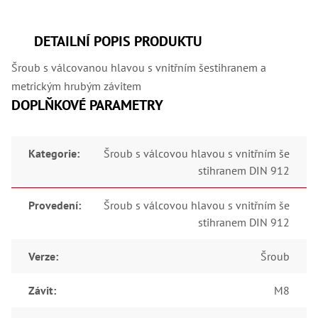
,
Dr
,
Dr
DETAILNÍ POPIS PRODUKTU
,
Dr
Šroub s válcovanou hlavou s vnitřním šestihranem a
,
Dr
metrickým hrubým závitem
,
DOPLŇKOVÉ PARAMETRY
Dr
,
Dr
,
Dr
Kategorie
:
Šroub s válcovou hlavou s vnitřním še
,
stihranem DIN 912
Dr
,
Dr
Provedení
:
Šroub s válcovou hlavou s vnitřním še
,
stihranem DIN 912
Dr
,
Dr
Verze
:
Šroub
,
Dr
,
Závit
:
M8
Dr
,
Kl