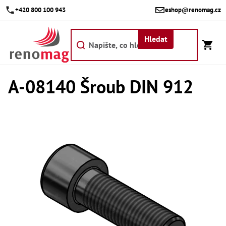
Přejít
+420 800 100 943
eshop@renomag.cz
na
obsah
Hledat
A-08140 Šroub DIN 912
Akce
Výpr
Břit
Bř
Kr
Bř
Díly
Dí
Dí
Dí
Dí
Dí