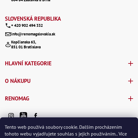
Ry
t
,
Ry
í
,
SLOVENSKÁ REPUBLIKA
Ry
+ 420 902 494 332
,
Ry
info@renomagslovakia.sk
,
Če
Kopčianska 63,
851 01 Bratislava
ry
,
Ry
HLAVNÍ KATEGORIE
Tr
Zp
Od
O NÁKUPU
,
Št
,
Od
RENOMAG
Lž
Kl
Kl
,
Ná
Tento web používá soubory cookie. Dalším procházením
X
tohoto webu vyjadřujete souhlas s jejich používáním.. Více
,