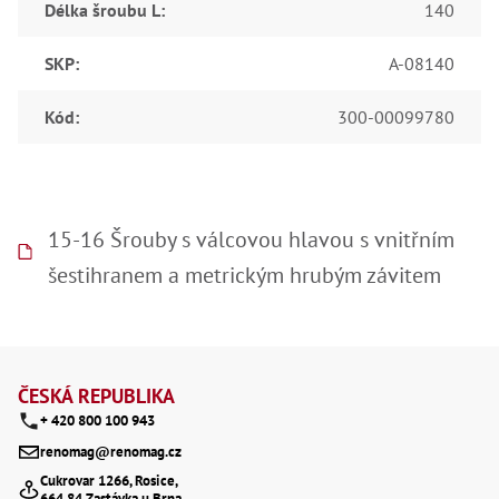
Délka šroubu L
:
140
Lž
Lž
Lž
SKP
:
A-08140
Re
Dr
Kód
:
300-00099780
,
Nů
,
Nů
,
Nů
,
15-16 Šrouby s válcovou hlavou s vnitřním
Od
šestihranem a metrickým hrubým závitem
Ro
Ro
,
Na
Ry
Z
Ry
á
Le
ČESKÁ REPUBLIKA
,
+ 420 800 100 943
p
Ry
,
renomag@renomag.cz
Ry
a
Cukrovar 1266, Rosice,
,
664 84 Zastávka u Brna