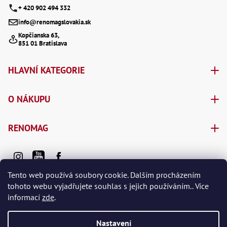
Ry
+ 420 902 494 332
,
Ry
info@renomagslovakia.sk
,
Ry
Kopčianska 63,
851 01 Bratislava
,
Ry
,
Če
HLAVNÍ KATEGORIE
ry
,
Ry
O NÁKUPU
Tr
Zp
Od
RENOMAG
,
Št
,
Od
Lž
Tento web používá soubory cookie. Dalším procházením
Kl
tohoto webu vyjadřujete souhlas s jejich používáním.. Více
Kl
,
informací
zde
.
Ná
Vytvořil Shoptet Premium
X
,
Nastavení