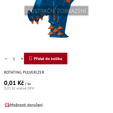
Dí
Dí
Dí
Dí
Dí
Dí
Dí
Dí
Dí
Dí
Dí
Díly
Přidat do košíku
Př
ROTATING PULVERIZER
Li
Dí
0,01 Kč
Dí
/ ks
Háky
0,01 Kč včetně DPH
Měrná
Há
cena:
Há
Možnosti doručení
Koul