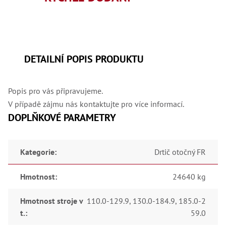
,
Dr
,
Dr
,
Dr
,
DETAILNÍ POPIS PRODUKTU
Dr
,
Dr
,
Popis pro vás připravujeme.
Dr
,
V případě zájmu nás kontaktujte pro více informací.
Dr
DOPLŇKOVÉ PARAMETRY
,
Dr
,
Dr
,
Kategorie
:
Drtič otočný FR
Dr
,
Dr
Hmotnost
:
24640 kg
,
Dr
,
Hmotnost stroje v
110.0-129.9
,
130.0-184.9
,
185.0-2
Dr
t.
:
59.0
,
Kl