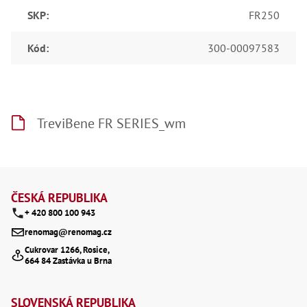
Lž
SKP
:
FR250
Lž
Lž
Kód
:
300-00097583
Re
Dr
,
Nů
,
Nů
,
TreviBene FR SERIES_wm
Nů
,
Od
Ro
Z
Ro
,
á
ČESKÁ REPUBLIKA
Na
+ 420 800 100 943
Ry
p
Ry
renomag@renomag.cz
Le
a
Cukrovar 1266, Rosice,
,
664 84 Zastávka u Brna
Ry
t
,
Ry
í
,
SLOVENSKÁ REPUBLIKA