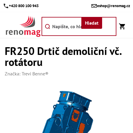
Přejít
+420 800 100 943
eshop@renomag.cz
na
obsah
Hledat
FR250 Drtič demoliční vč.
Akce
rotátoru
Výpr
Břit
Značka:
Trevi Benne®
Bř
Kr
Bř
Díly
Dí
Dí
Dí
Dí
Dí