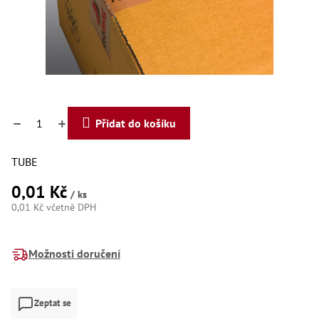
Dí
Dí
Dí
Dí
Dí
Dí
Dí
Dí
Dí
Přidat do košíku
Dí
Dí
Díly
TUBE
0,01 Kč
Př
/ ks
Li
0,01 Kč včetně DPH
Dí
Měrná
Dí
cena:
Háky
Možnosti doručení
Há
Há
Zeptat se
Koul