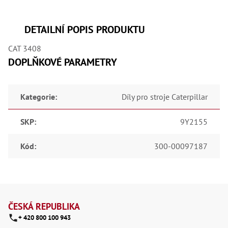
,
Dr
,
Dr
DETAILNÍ POPIS PRODUKTU
,
Dr
CAT 3408
,
Dr
DOPLŇKOVÉ PARAMETRY
,
Dr
,
Dr
Kategorie
:
Díly pro stroje Caterpillar
,
Dr
,
SKP
:
9Y2155
Dr
,
Dr
Kód
:
300-00097187
,
Dr
,
Dr
,
Z
Dr
,
á
ČESKÁ REPUBLIKA
Dr
+ 420 800 100 943
,
p
Kl