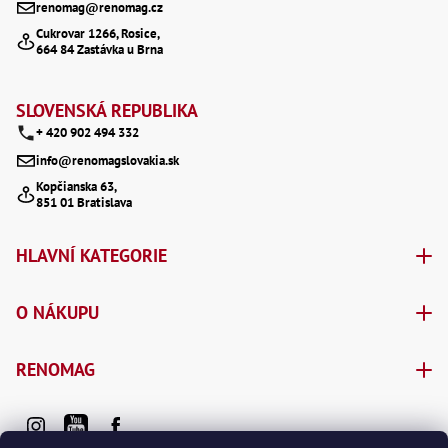
renomag@renomag.cz
Lž
a
Cukrovar 1266, Rosice,
Lž
664 84 Zastávka u Brna
Lž
t
Re
í
Dr
SLOVENSKÁ REPUBLIKA
,
Nů
+ 420 902 494 332
,
Nů
info@renomagslovakia.sk
,
Kopčianska 63,
Nů
851 01 Bratislava
,
Od
Ro
HLAVNÍ KATEGORIE
Ro
,
Na
O NÁKUPU
Ry
Ry
Le
RENOMAG
,
Ry
,
Ry
,