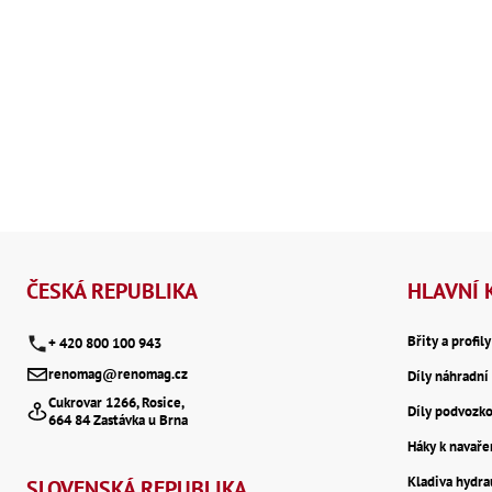
Z
á
ČESKÁ REPUBLIKA
HLAVNÍ 
p
Břity a profil
+ 420 800 100 943
renomag@renomag.cz
Díly náhradní 
a
Cukrovar 1266, Rosice,
Díly podvozk
664 84 Zastávka u Brna
t
Háky k navaře
Kladiva hydr
SLOVENSKÁ REPUBLIKA