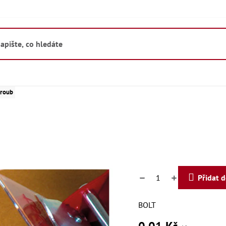
roub
Přidat 
BOLT