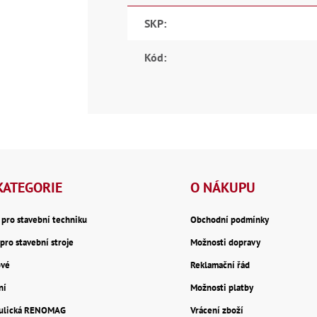
SKP
:
Kód
:
KATEGORIE
O NÁKUPU
y pro stavební techniku
Obchodní podmínky
pro stavební stroje
Možnosti dopravy
ové
Reklamační řád
ní
Možnosti platby
aulická RENOMAG
Vrácení zboží