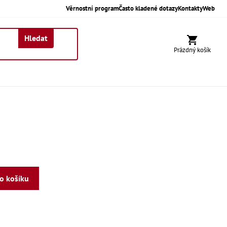
Věrnostní program
Často kladené dotazy
Kontakty
Web
Hledat
Nákupní koší
Prázdný košík
do košíku