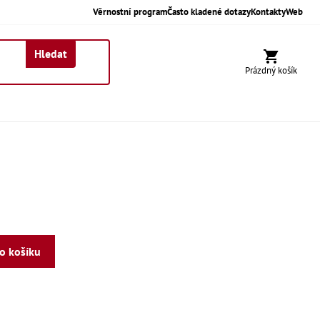
Věrnostní program
Často kladené dotazy
Kontakty
Web
Hledat
Nákupní koší
Prázdný košík
do košíku