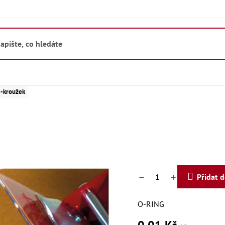
-kroužek
Přidat 
O-RING