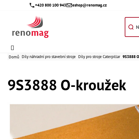
Přejít
+420 800 100 943
eshop@renomag.cz
na
obsah
Díly náhradní pro stavební stroje
Díly pro stroje Caterpillar
9S3888 O
Domů
9S3888 O-kroužek