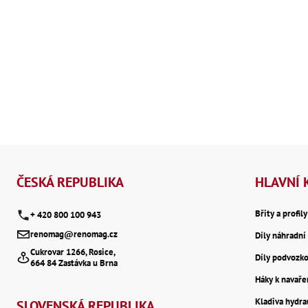
Z
á
ČESKÁ REPUBLIKA
HLAVNÍ 
p
Břity a profil
+ 420 800 100 943
renomag@renomag.cz
Díly náhradní 
a
Cukrovar 1266, Rosice,
Díly podvozk
664 84 Zastávka u Brna
t
Háky k navaře
Kladiva hydr
SLOVENSKÁ REPUBLIKA