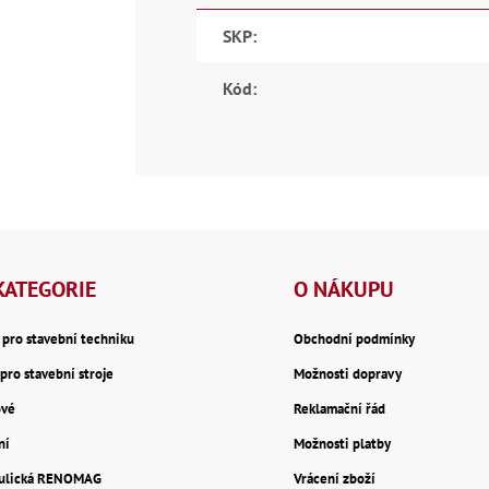
SKP
:
Kód
:
KATEGORIE
O NÁKUPU
y pro stavební techniku
Obchodní podmínky
pro stavební stroje
Možnosti dopravy
ové
Reklamační řád
ní
Možnosti platby
aulická RENOMAG
Vrácení zboží