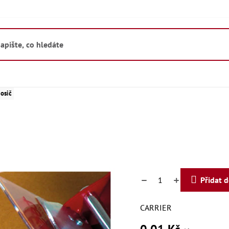
osič
Přidat 
CARRIER