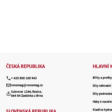
Z
á
ČESKÁ REPUBLIKA
HLAVNÍ 
p
Břity a profil
+ 420 800 100 943
renomag@renomag.cz
Díly náhradní 
a
Cukrovar 1266, Rosice,
Díly podvozk
664 84 Zastávka u Brna
t
Háky k navaře
Kladiva hydr
SLOVENSKÁ REPUBLIKA