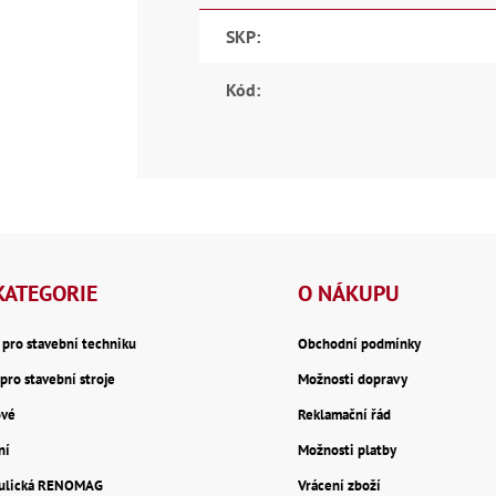
SKP
:
Kód
:
KATEGORIE
O NÁKUPU
y pro stavební techniku
Obchodní podmínky
pro stavební stroje
Možnosti dopravy
ové
Reklamační řád
ní
Možnosti platby
aulická RENOMAG
Vrácení zboží