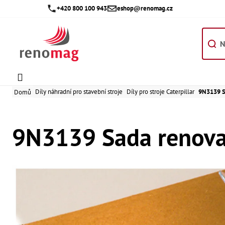
Přejít
+420 800 100 943
eshop@renomag.cz
na
obsah
Díly náhradní pro stavební stroje
Díly pro stroje Caterpillar
9N3139 S
Domů
9N3139 Sada renova