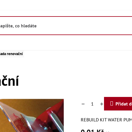
ada renovační
ční
Přidat 
REBUILD KIT WATER PU