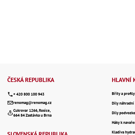
Z
á
ČESKÁ REPUBLIKA
HLAVNÍ 
p
Břity a profil
+ 420 800 100 943
renomag@renomag.cz
Díly náhradní 
a
Cukrovar 1266, Rosice,
Díly podvozk
664 84 Zastávka u Brna
t
Háky k navaře
Kladiva hydr
SLOVENSKÁ REPUBLIKA