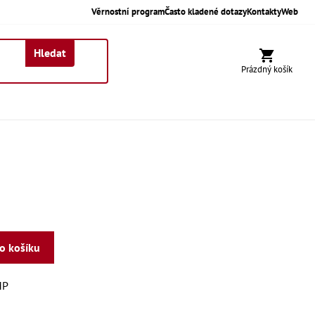
Věrnostní program
Často kladené dotazy
Kontakty
Web
Hledat
Nákupní koší
Prázdný košík
do košíku
MP