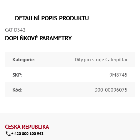
,
Dr
,
Dr
DETAILNÍ POPIS PRODUKTU
,
Dr
CAT D342
,
Dr
DOPLŇKOVÉ PARAMETRY
,
Dr
,
Dr
Kategorie
:
Díly pro stroje Caterpillar
,
Dr
,
SKP
:
9M8745
Dr
,
Dr
Kód
:
300-00096075
,
Dr
,
Dr
,
Z
Dr
,
á
ČESKÁ REPUBLIKA
Dr
+ 420 800 100 943
,
p
Kl