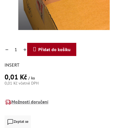
Dí
Dí
Dí
Dí
Dí
Dí
Dí
Dí
Dí
Přidat do košíku
Dí
Dí
Díly
INSERT
0,01 Kč
Př
/ ks
Li
0,01 Kč včetně DPH
Dí
Měrná
Dí
cena:
Háky
Možnosti doručení
Há
Há
Zeptat se
Koul