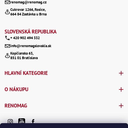
renomag@renomag.cz
Lž
a
Cukrovar 1266, Rosice,
Lž
664 84 Zastávka u Brna
Lž
t
Re
í
Dr
SLOVENSKÁ REPUBLIKA
,
Nů
+ 420 902 494 332
,
Nů
info@renomagslovakia.sk
,
Kopčianska 63,
Nů
851 01 Bratislava
,
Od
Ro
HLAVNÍ KATEGORIE
Ro
,
Na
O NÁKUPU
Ry
Ry
Le
RENOMAG
,
Ry
,
Ry
,