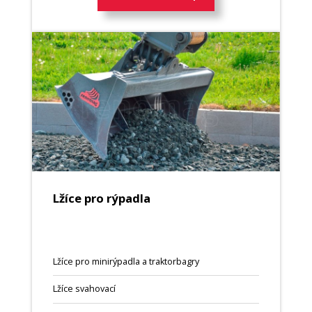
Lžíce pro rýpadla
Lžíce pro minirýpadla a traktorbagry
Lžíce svahovací