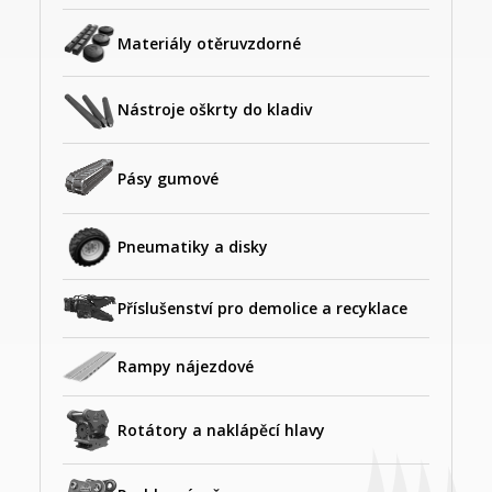
Materiály otěruvzdorné
Nástroje oškrty do kladiv
Pásy gumové
Pneumatiky a disky
Příslušenství pro demolice a recyklace
Rampy nájezdové
Rotátory a naklápěcí hlavy