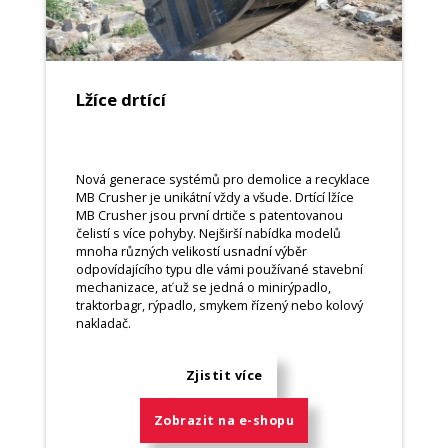
Lžíce drtící
Nová generace systémů pro demolice a recyklace
MB Crusher je unikátní vždy a všude. Drtící lžíce
MB Crusher jsou první drtiče s patentovanou
čelistí s více pohyby. Nejširší nabídka modelů
mnoha různých velikostí usnadní výběr
odpovídajícího typu dle vámi používané stavební
mechanizace, ať už se jedná o minirýpadlo,
traktorbagr, rýpadlo, smykem řízený nebo kolový
nakladač.
Zjistit více
Zobrazit na e-shopu