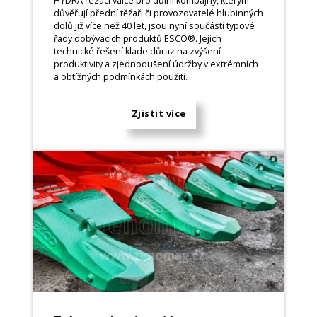
HYDRA řezací válce pro důlní kombajny, kterým
důvěřují přední těžaři či provozovatelé hlubinných
dolů již více než 40 let, jsou nyní součástí typové
řady dobývacích produktů ESCO®. Jejich
technické řešení klade důraz na zvýšení
produktivity a zjednodušení údržby v extrémních
a obtížných podmínkách použití.
Zjistit více