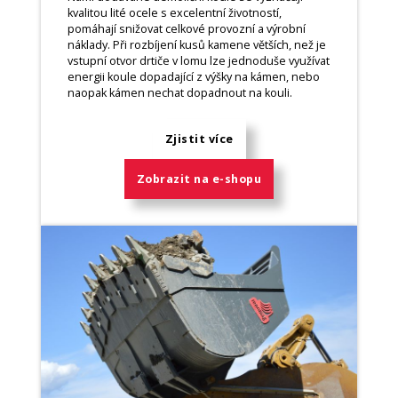
kvalitou lité ocele s excelentní životností,
pomáhají snižovat celkové provozní a výrobní
náklady. Při rozbíjení kusů kamene větších, než je
vstupní otvor drtiče v lomu lze jednoduše využívat
energii koule dopadající z výšky na kámen, nebo
naopak kámen nechat dopadnout na kouli.
Zjistit více
Zobrazit na e-shopu