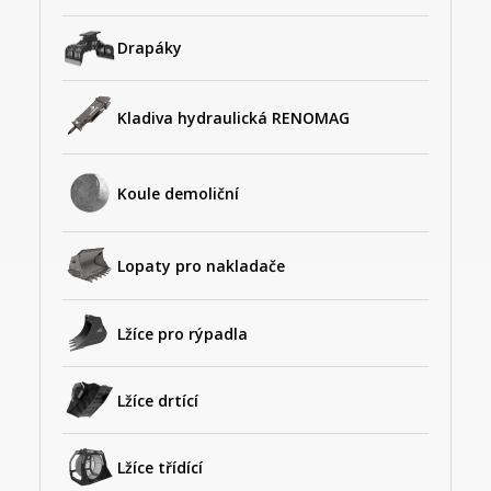
Drapáky
Kladiva hydraulická RENOMAG
Koule demoliční
Lopaty pro nakladače
Lžíce pro rýpadla
Lžíce drtící
Lžíce třídící