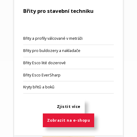
Břity pro stavební techniku
Břity a profily válcované v metráži
Břity pro buldozery a nakladače
Břity Esco lité dozerové
Břity Esco EverSharp
Kryty břitů a boků
Zjistit více
Zobrazit na e-shopu