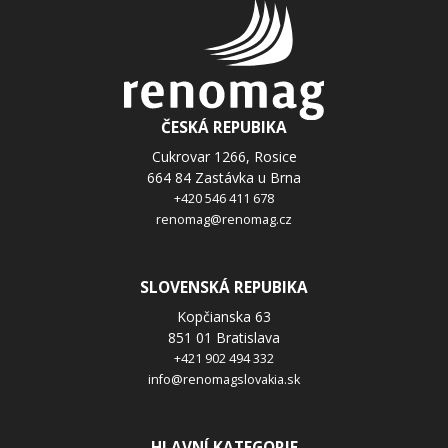
ČESKÁ REPUBIKA
Cukrovar 1266, Rosice
664 84 Zastávka u Brna
+420 546 411 678
renomag@renomag.cz
SLOVENSKÁ REPUBIKA
Kopčianska 63
851 01 Bratislava
+421 902 494 332
info@renomagslovakia.sk
HLAVNÍ KATEGORIE