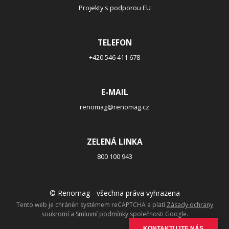
Projekty s podporou EU
TELEFON
+420 546 411 678
E-MAIL
renomag@renomag.cz
ZELENÁ LINKA
800 100 943
© Renomag - všechna práva vyhrazena
Tento web je chráněn systémem reCAPTCHA a platí
Zásady ochrany
soukromí
a
Smluvní podmínky
společnosti Google.
KONTAKTUJTE NÁS