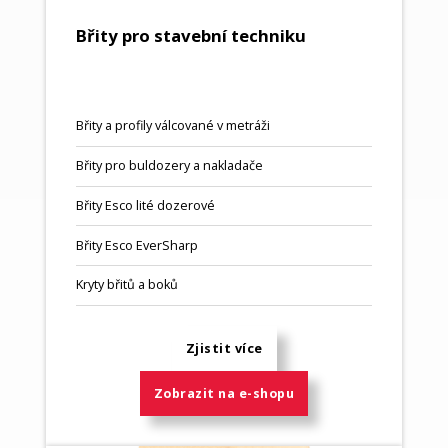
Břity pro stavební techniku
Břity a profily válcované v metráži
Břity pro buldozery a nakladače
Břity Esco lité dozerové
Břity Esco EverSharp
Kryty břitů a boků
Zjistit více
Zobrazit na e-shopu