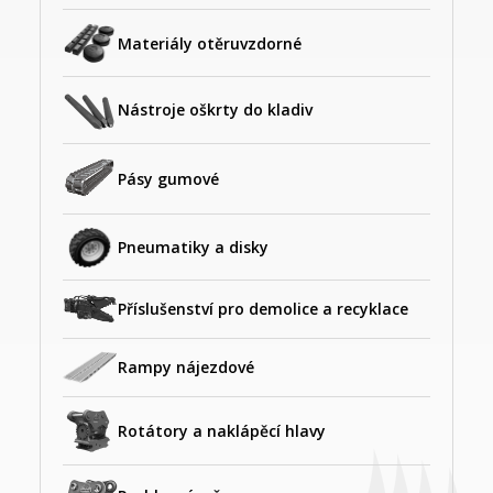
Materiály otěruvzdorné
Nástroje oškrty do kladiv
Pásy gumové
Pneumatiky a disky
Příslušenství pro demolice a recyklace
Rampy nájezdové
Rotátory a naklápěcí hlavy