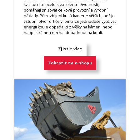
kvalitou lité ocele s excelentní životností,
pomáhají snižovat celkové provozní a výrobní
náklady. Při rozbíjení kusů kamene větších, než je
vstupní otvor drtiče v lomu lze jednoduše využívat
energii koule dopadající z výšky na kámen, nebo
naopak kámen nechat dopadnout na kouli.
Zjistit více
Zobrazit na e-shopu