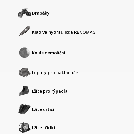
Drapáky
Kladiva hydraulická RENOMAG
Koule demoliční
Lopaty pro nakladače
Lžíce pro rýpadla
Lžíce drtící
Lžíce třídící