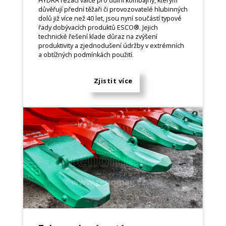
HYDRA řezací válce pro důlní kombajny, kterým
důvěřují přední těžaři či provozovatelé hlubinných
dolů již více než 40 let, jsou nyní součástí typové
řady dobývacích produktů ESCO®. Jejich
technické řešení klade důraz na zvýšení
produktivity a zjednodušení údržby v extrémních
a obtížných podmínkách použití.
Zjistit více