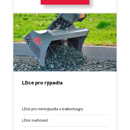
Lžíce pro rýpadla
Lžíce pro minirýpadla a traktorbagry
Lžíce svahovací