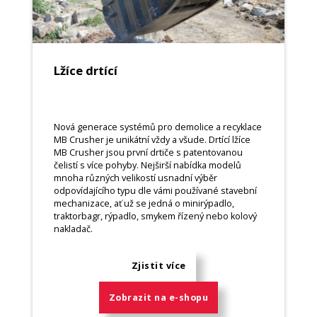
Lžíce drtící
Nová generace systémů pro demolice a recyklace
MB Crusher je unikátní vždy a všude. Drtící lžíce
MB Crusher jsou první drtiče s patentovanou
čelistí s více pohyby. Nejširší nabídka modelů
mnoha různých velikostí usnadní výběr
odpovídajícího typu dle vámi používané stavební
mechanizace, ať už se jedná o minirýpadlo,
traktorbagr, rýpadlo, smykem řízený nebo kolový
nakladač.
Zjistit více
Zobrazit na e-shopu